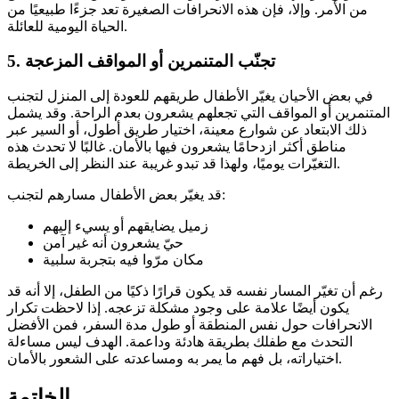
من الأمر. وإلا، فإن هذه الانحرافات الصغيرة تعد جزءًا طبيعيًا من
الحياة اليومية للعائلة.
تجنّب المتنمرين أو المواقف المزعجة
5.
في بعض الأحيان يغيّر الأطفال طريقهم للعودة إلى المنزل لتجنب
المتنمرين أو المواقف التي تجعلهم يشعرون بعدم الراحة. وقد يشمل
ذلك الابتعاد عن شوارع معينة، اختيار طريق أطول، أو السير عبر
مناطق أكثر ازدحامًا يشعرون فيها بالأمان. غالبًا لا تحدث هذه
التغيّرات يوميًا، ولهذا قد تبدو غريبة عند النظر إلى الخريطة.
قد يغيّر بعض الأطفال مسارهم لتجنب:
زميل يضايقهم أو يسيء إليهم
حيّ يشعرون أنه غير آمن
مكان مرّوا فيه بتجربة سلبية
رغم أن تغيّر المسار نفسه قد يكون قرارًا ذكيًا من الطفل، إلا أنه قد
يكون أيضًا علامة على وجود مشكلة تزعجه. إذا لاحظت تكرار
الانحرافات حول نفس المنطقة أو طول مدة السفر، فمن الأفضل
التحدث مع طفلك بطريقة هادئة وداعمة. الهدف ليس مساءلة
اختياراته، بل فهم ما يمر به ومساعدته على الشعور بالأمان.
الخاتمة