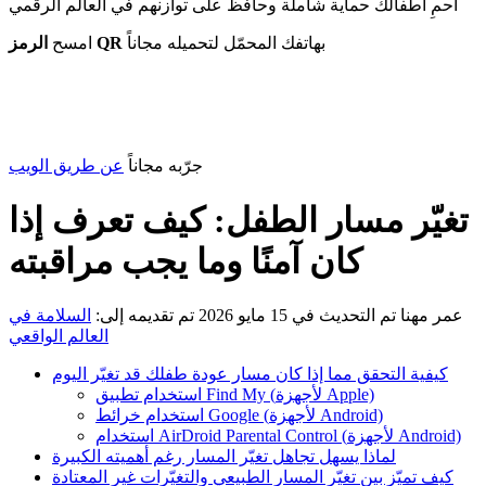
احمِ أطفالك حماية شاملة وحافظ على توازنهم في العالم الرقمي
بهاتفك المحمّل لتحميله مجاناً
الرمز QR
امسح
جرّبه مجاناً
عن طريق الويب
تغيّر مسار الطفل: كيف تعرف إذا
كان آمنًا وما يجب مراقبته
عمر مهنا
تم التحديث في 15 مايو 2026
تم تقديمه إلى:
السلامة في
العالم الواقعي
كيفية التحقق مما إذا كان مسار عودة طفلك قد تغيّر اليوم
استخدام تطبيق Find My (لأجهزة Apple)
استخدام خرائط Google (لأجهزة Android)
استخدام AirDroid Parental Control (لأجهزة Android)
لماذا يسهل تجاهل تغيّر المسار رغم أهميته الكبيرة
كيف تميّز بين تغيّر المسار الطبيعي والتغيّرات غير المعتادة