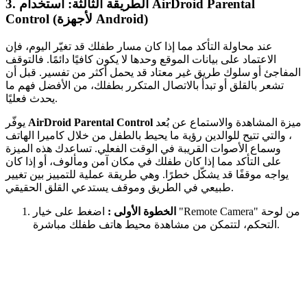
الطريقة الثالثة: استخدام AirDroid Parental
3.
Control (لأجهزة Android)
عند محاولة التأكد مما إذا كان مسار طفلك قد تغيّر اليوم، فإن
الاعتماد على بيانات الموقع وحدها لا يكون كافيًا دائمًا. فالتوقف
المفاجئ أو سلوك طريق غير معتاد قد يحمل أكثر من تفسير. قبل أن
تشعر بالقلق أو تبدأ بالاتصال المتكرر بطفلك، من الأفضل فهم ما
يحدث فعليًا.
ميزة
المشاهدة والاستماع عن بُعد
AirDroid Parental Control
يوفّر
، والتي تتيح للوالدين رؤية ما يحيط بالطفل من خلال كاميرا الهاتف
وسماع الأصوات القريبة في الوقت الفعلي. تساعدك هذه الميزة
على التأكد مما إذا كان طفلك في مكان آمن ومألوف، أو إذا كان
يواجه موقفًا قد يشكّل خطرًا. وهي طريقة عملية للتمييز بين تغيير
طبيعي في الطريق وموقف يستدعي القلق الحقيقي.
الخطوة الأولى :
اضغط على خيار "Remote Camera" من لوحة
التحكم، لتتمكن من مشاهدة محيط هاتف طفلك مباشرة.