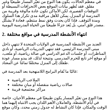
في معظم الحالات، يكون هذا النوع من تغيّر المسار طبيعيًا وغير
مقلق. فقد تُظهر بيانات الموقع بعض الانحرافات البسيطة أو
التوقفات القصيرة، لكن الأماكن تكون عادة مألوفة وقريبة من
المدرسة أو المنزل. يمكن للأهل مراقبة مدى تكرار هذا السلوك
ومدة التوقف. فإذا كان يحدث وفق نمط منتظم، فعادة لا يشكّل
مصدر قلق أمني، بل يُعد جزءًا طبيعيًا من الحياة المدرسية اليومية.
انتهاء الأنشطة المدرسية في مواقع مختلفة
2.
العديد من الأنشطة المدرسية في الولايات المتحدة لا تنتهي داخل
مبنى المدرسة الرئيسي. فقد تنتهي التدريبات الرياضية، أو نادي
المناظرات، أو جلسات الدعم الدراسي في صالة رياضية، أو ملعب،
أو موقع آخر تابع للحرم المدرسي. ونتيجة لذلك، قد يبدو مسار عودة
طفلك إلى المنزل مختلفًا تمامًا عن المعتاد.
غالبًا ما تُقام البرامج اللامنهجية بعد المدرسة في:
الملاعب الرياضية
صالات رياضية منفصلة أو مبانٍ مختلفة
مراكز مجتمعية قريبة
هذا النوع من تغيّر المسار يكون طبيعيًا في معظم الأحيان، خاصة
في أيام الأنشطة. والعاملان الأهم اللذان يجب الانتباه إليهما هما
الوقت والمكان. فإذا كان النشاط له جدول زمني محدد، وكان موقع