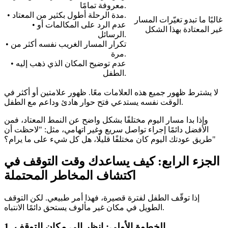
معروفة تمامًا.
• مدة الرحلة أطول بكثير من المعتاد.
غالبًا ما تبدو تغيّرات المسار
• عدم الرد على المكالمات أو
غير المعتادة بهذا الشكل
الرسائل.
• تكرار المسار الغريب نفسه أكثر من
مرة.
• عدم توضيح المكان الذي ذهب إليه
الطفل.
لا يشترط ظهور جميع هذه العلامات معًا. ظهور علامتين أو أكثر في
الوقت نفسه يستدعي فتح حوار هادئ وداعم مع الطفل.
وإذا بدا مسار اليوم مختلفًا بشكل واضح عن النمط المعتاد، فمن
الأفضل دائمًا إجراء تواصل سريع وغير اتهامي، مثل: "لاحظت أن
طريق عودتك اليوم كان مختلفًا قليلًا، هل كل شيء على ما يرام؟"
الجزء الرابع: كيف يساعدك وقت التوقف في
اكتشاف المخاطر المحتملة
إذا توقّف الطفل لفترة قصيرة، فهذا أمر طبيعي. لكن التوقف
الطويل في مكان غير مألوف يستحق دائمًا الانتباه.
الخطوة الأولى: انظر إلى مكان التوقف
1.