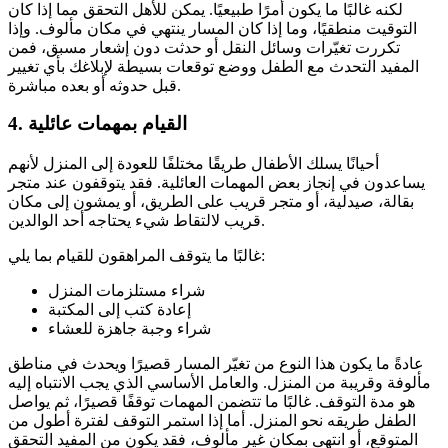
لكنه غالبًا ما يكون أمرًا طبيعيًا. يمكن للأهل التحقق مما إذا كان
التوقيت منطقيًا، وما إذا كان المسار ينتهي في مكان مألوف. وإذا
تكررت تغيّرات وسائل النقل أو حدثت دون إشعار مسبق، فمن
المفيد التحدث مع الطفل ووضع توقعات بسيطة لإبلاغك بأي تغيير
قبل حدوثه أو بعده مباشرة.
القيام بمهمات عائلية
4.
أحيانًا يسلك الأطفال طريقًا مختلفًا للعودة إلى المنزل لأنهم
يساعدون في إنجاز بعض المهمات العائلية. فقد يتوقفون عند متجر
بقالة، صيدلية، أو متجر قريب على الطريق، أو يمشون إلى مكان
قريب لالتقاط شيء يحتاجه أحد الوالدين.
غالبًا ما يتوقف المراهقون للقيام بما يلي:
شراء مستلزمات المنزل
إعادة كتب إلى المكتبة
شراء وجبة جاهزة للعشاء
عادةً ما يكون هذا النوع من تغيّر المسار قصيرًا ويحدث في مناطق
مألوفة وقريبة من المنزل. والعامل الأساسي الذي يجب الانتباه إليه
هو مدة التوقف. غالبًا ما تتضمن المهمات توقفًا قصيرًا، ثم يواصل
الطفل طريقه نحو المنزل. أما إذا استمر التوقف لفترة أطول من
المتوقع، أو انتهى بمكان غير مألوف، فقد يكون من المفيد التحقق