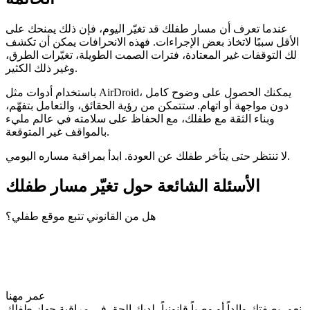
عندما تعرف أن مسار طفلك قد تغيّر اليوم، فإن ذلك يمنحك على
الأقل سببًا لاتخاذ بعض الإجراءات. فهذه الانحرافات يمكن أن تكشف
لك التوقفات غير المعتادة، فترات الصمت الطويلة، تغيّرات الطرق،
وغير ذلك الكثير.
باستخدام أدوات مثل AirDroid، يمكنك الحصول على وضوح كامل
دون مواجهة أو اتهام. ستتمكن من رؤية الحقائق، والتعامل بتفهّم،
وبناء الثقة مع طفلك، مع الحفاظ على سلامته في عالم مليء
بالمواقف غير المتوقعة.
لا تنتظر حتى يتأخر طفلك عن العودة. ابدأ بمراقبة مساره اليومي.
الأسئلة الشائعة حول تغيّر مسار طفلك
هل من القانوني تتبع موقع طفلي؟
عمر مهنا
نعم. بصفتك والداً أو وصياً قانونياً، لديك الحق في مراقبة جهاز طفلك