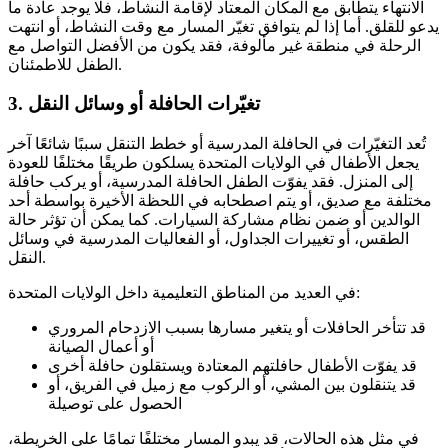
الانتهاء يتطابق مع المكان المعتاد لإقامة النشاط، فلا يوجد عادة ما
يدعو للقلق. أما إذا لم يتوافق تغيّر المسار مع وقت النشاط، أو انتهت
الرحلة في منطقة غير مألوفة، فقد يكون من الأفضل التواصل مع
الطفل للاطمئنان.
تغيّرات الحافلة أو وسائل النقل
3.
تُعد التغيّرات في الحافلة المدرسية أو خطط التنقل سببًا شائعًا آخر
يجعل الأطفال في الولايات المتحدة يسلكون طريقًا مختلفًا للعودة
إلى المنزل. فقد يفوّت الطفل الحافلة المدرسية، أو يركب حافلة
مختلفة مع صديق، أو يتم اصطحابه في اللحظة الأخيرة بواسطة أحد
الوالدين أو ضمن نظام مشاركة السيارات. كما يمكن أن تؤثر حالة
الطقس، أو تغييرات الجداول، أو الفعاليات المدرسية في وسائل
النقل.
في العديد من المناطق التعليمية داخل الولايات المتحدة:
قد تتأخر الحافلات أو يتغير مسارها بسبب الازدحام المروري
أو أعمال الصيانة
قد يفوّت الأطفال حافلتهم المعتادة ويستقلون حافلة أخرى
قد يتنقلون بين المشي، أو الركوب مع زميل في الفريق، أو
الحصول على توصيلة
في مثل هذه الحالات، قد يبدو المسار مختلفًا تمامًا على الخريطة،