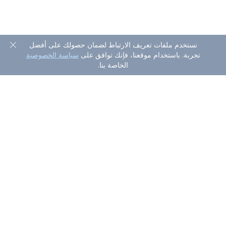
نستخدم ملفات تعريف الارتباط لضمان حصولك على أفضل
تجربة. باستخدام موقعنا، فإنك توافق على
سياسة الخصوصية
الخاصة بنا.
نبذة عن AirDroid Personal
يجعل AirDroid Personal حياتك متعددة الشاشات أسهل وأكثر
تركيزًا من خلال مساعدتك في الوصول إلى هاتفك وإدارته من أي
جهاز كمبيوتر، في أي مكان. يمكنك إرسال رسائل نصية قصيرة،
وعرض إشعارات التطبيقات، ونقل الملفات والتحكم الكامل في
هاتفك على الكمبيوتر باستخدام AirDroid الشخصي.