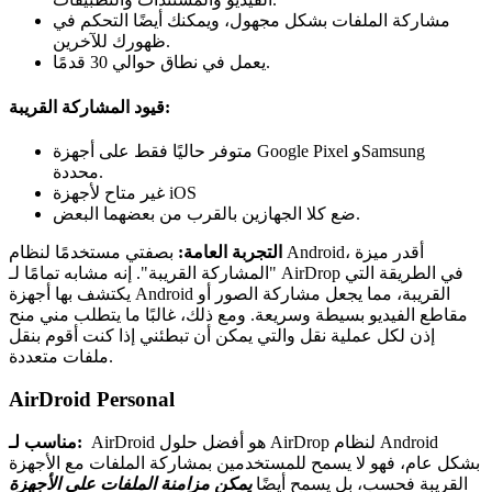
مشاركة الملفات بشكل مجهول، ويمكنك أيضًا التحكم في
ظهورك للآخرين.
يعمل في نطاق حوالي 30 قدمًا.
قيود المشاركة القريبة:
متوفر حاليًا فقط على أجهزة Google Pixel وSamsung
محددة.
غير متاح لأجهزة iOS
ضع كلا الجهازين بالقرب من بعضهما البعض.
التجربة العامة:
بصفتي مستخدمًا لنظام Android، أقدر ميزة
"المشاركة القريبة". إنه مشابه تمامًا لـ AirDrop في الطريقة التي
يكتشف بها أجهزة Android القريبة، مما يجعل مشاركة الصور أو
مقاطع الفيديو بسيطة وسريعة. ومع ذلك، غالبًا ما يتطلب مني منح
إذن لكل عملية نقل والتي يمكن أن تبطئني إذا كنت أقوم بنقل
ملفات متعددة.
AirDroid Personal
AirDroid هو أفضل حلول AirDrop لنظام Android
مناسب لـ:
بشكل عام، فهو لا يسمح للمستخدمين بمشاركة الملفات مع الأجهزة
القريبة فحسب، بل يسمح أيضًا
يمكن مزامنة الملفات على الأجهزة