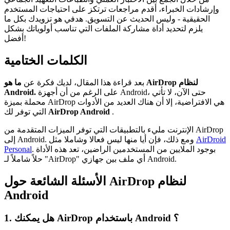
وإرشادات الخبراء، أقدم مراجعات ترتكز على احتياجات المستخدم
الحقيقية - وليس الحديث عن التسويق. هدفي هو تزويدك بكل ما
يلزم لتحديد أداة مشاركة الملفات التي تناسب أولوياتك بشكل
أفضل!
الكلمات الختامية
بعد قراءة هذا المقال، لديك فكرة عن
ما هو AirDrop لنظام
على الرغم من أن أجهزة Android، حتى الآن، لا تأتي
Android.
محملة بميزة AirDrop هي الافتراضية، إلا أن هناك العديد من الأدوات
.
AirDrop Android
التي توفر لك
الإنترنت مليء بالتطبيقات التي توفر الميزات المتقدمة من AirDrop
AirDroid
إلى Android. ومع ذلك، فإن أيا منها ليس فعالا وشاملا مثل
. بوجود الملايين من المستخدمين الراضين، تعد هذه الأداة
Personal
حلاً شاملاً لـ "AirDrop" أي ملف بين جهازي Android.
الأسئلة الشائعة حول AirDrop لنظام
Android
1. هل يمكنك AirDrop باستخدام Android ؟