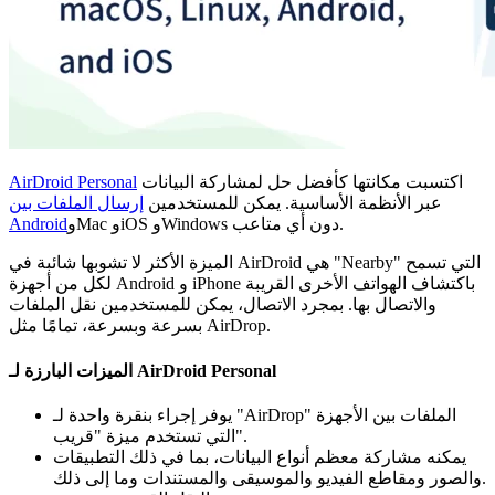
اكتسبت مكانتها كأفضل حل لمشاركة البيانات
AirDroid Personal
عبر الأنظمة الأساسية. يمكن للمستخدمين
إرسال الملفات بين
وMac وiOS وWindows دون أي متاعب.
Android
الميزة الأكثر لا تشوبها شائبة في AirDroid هي "Nearby" التي تسمح
لكل من أجهزة Android و iPhone باكتشاف الهواتف الأخرى القريبة
والاتصال بها. بمجرد الاتصال، يمكن للمستخدمين نقل الملفات
بسرعة وبسرعة، تمامًا مثل AirDrop.
الميزات البارزة لـ AirDroid Personal
يوفر إجراء بنقرة واحدة لـ "AirDrop" الملفات بين الأجهزة
التي تستخدم ميزة "قريب".
يمكنه مشاركة معظم أنواع البيانات، بما في ذلك التطبيقات
والصور ومقاطع الفيديو والموسيقى والمستندات وما إلى ذلك.