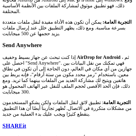
ذلك، فهو تطبيق موثوق لمشاركة الملفات بين الأنظمة الأساسية
المختلفة.
التجربة العامة:
يمكن أن تكون هذه الأداة مفيدة لنقل ملفات متعددة
بسرعة مناسبة. ومع ذلك، يظهر التطبيق خلل عند إرسال ملفات
يزيد حجمها عن 500 ميجابايت.
Send Anywhere
، ثم
AirDrop for Android
إذا كنت تبحث عن جهاز بسيط وخفيف
احصل على "Send Anywhere". فهي تمكنك من نقل البيانات بين
جهازين من أي مكان في العالم، دون الحاجة إلى أن تكون في نطاق
معين. باستخدام "رمز محدد مكون من ستة أرقام"، فإنه يربط بين
هاتفين ويتيح لك مشاركة العديد من الملفات بينهما كما تريد. ومع
ذلك، فإن الحد الأقصى لحجم الملف للنقل عبر الهاتف المحمول هو
300 ميجابايت.
التجربة العامة
: تطبيق لائق لنقل الملفات ولكن يشكو المستخدمون
من مشكلات متكررة في الاتصال. تُظهر تجاربنا أيضًا أن هذا التطبيق
ينقطع كثيرًا ويجب عليك بدء العملية من جديد.
SHAREit