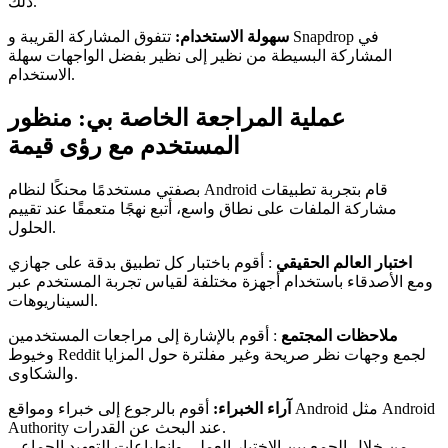
ذلك.
سهولة الاستخدام:
تتفوق المشاركة القريبة و Snapdrop في
المشاركة البسيطة من نظير إلى نظير بفضل الواجهات سهلة
الاستخدام.
عملية المراجعة الخاصة بي: منظور
المستخدم مع رؤى قيمة
بصفتي مستخدمًا محنكًا لنظام Android قام بتجربة تطبيقات
مشاركة الملفات على نطاق واسع، أتبع نهجًا متعمقًا عند تقييم
الحلول.
اختبار العالم الحقيقي
: أقوم باختبار كل تطبيق بدقة على جهازي
ومع الأصدقاء باستخدام أجهزة مختلفة لقياس تجربة المستخدم عبر
السيناريوهات.
ملاحظات المجتمع
: أقوم بالإشارة إلى مراجعات المستخدمين
وخيوط Reddit لجمع وجهات نظر صريحة وغير مفلترة حول المزايا
والشكاوى.
آراء الخبراء:
أقوم بالرجوع إلى خبراء ومواقع Android مثل Android
Authority عند البحث عن القدرات.
من خلال الجمع بين الاختبار العملي وانطباعات التعهيد الجماعي