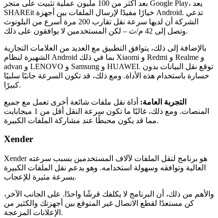
بعد أكثر من 100 مليون عملية تثبيت على متجر Google Play، يعد
SHAREit خيارًا مفيدًا لإرسال الملفات بين أجهزة Android. تدعي
الشركة أن لديها سرعة نقل تقارب 200 مرة أسرع من البلوتوث
وتصل إلى 42 م/ث – لكن المستخدمين لا يوافقون على ذلك.
بالإضافة إلى ذلك، يتوافق التطبيق مع العديد من العلامات التجارية
الشهيرة لنظام Android بما في ذلك Xiaomi و Redmi و Realme و
advan و LENOVO و Samsung و HUAWEI. توقع نقل البيانات بدون
خسارة باستخدام هذه الأداة. ومع ذلك، قد تكون السرعة جانبًا سلبيًا
كبيرًا.
التجربة العامة:
أداة نقل ملفات شائعة أخرى تعمل مع جميع
المنصات. ومع ذلك، غالبًا ما تكون سرعة النقل أقل من 1 ميجابايت
مما قد يكون محبطًا عند مشاركة الملفات الكبيرة.
Xender
Xender هو برنامج لنقل الملفات لآلاف المستخدمين بسبب سرعته
العالية وتوافقه وسهولة استخدامه. وهو يدعم نقل الملفات الكبيرة
بسرعة مثيرة للإعجاب.
والأهم من ذلك، أن البرنامج لا يكلفك قرشًا واحدًا. على الجانب الآخر،
كن مستعدًا لقطع الاتصال غير المتوقع بين أجهزتك والكثير من
الإعلانات المزعجة.