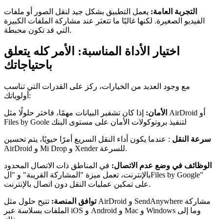
التجربة العامة:
يعمل التطبيق بشكل جيد لنقل الصور أو ملفات
الفيديو الصغيرة. لكنها غالبًا ما تتعثر عند مشاركة الملفات الكبيرة
التي قد تكون محبطة.
اختيار الأداة المناسبة: الأمر كله يتعلق
باحتياجاتك
مع وجود العديد من الخيارات، ركز على القدرات التي تناسب
أولوياتك:
الأمان:
إذا كان تشفير البيانات مهمًا، فاختر حلولًا مثل AirDroid أو
Files by Goole لتنفيذ بروتوكولات الأمان على مستوى البنك
سرعة النقل
: عندما يكون أداء النقل السريع أمرًا حيويًا، يتم تحسين
AirDroid و Mi Drop و Xender للسرعة.
الوظائف في وضع عدم الاتصال:
في المناطق ذات الاتصال المحدود
بالإنترنت، تعمل ميزة "المشاركة القريبة" و "الFiles by Google"
على تمكين عمليات النقل دون اتصال بالإنترنت.
توافق المنصة:
تتيح حلول مثل AirDroid و SendAnywhere مشاركة
الملفات بسلاسة عبر iOS و Android و Mac و Windows وما إلى