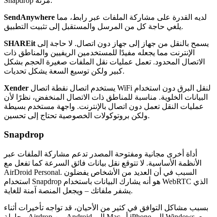
Snapdrop مرنة.
لديه القدرة على مشاركة الملفات عبر رابط، مما
SendAnywhere
يلغي حاجة كل من المرسل والمستقبل إلى تثبيت التطبيق.
يسمح بالنقل من جهاز إلى جهاز دون اتصال. لا حاجة إلى
SHAREit
الإنترنت مما يجعله مفيدًا للمستخدمين الريفيين والمناطق ذات
الاتصال المحدود. تعمل عمليات نقل الملفات صغيرة الحجم بشكل
كبير ولكن توسيع السعة يشكل تحديات.
يستخدم اتصال نقطة اتصال WiFi لنقل البرق دون استخدام
Xender
البيانات الخلوية. مناسبة للمناطق ذات الاتصال المنخفض، نظرًا لأن
عمليات النقل تعمل دون اتصال بالإنترنت. واجهة مستخدم بسيطة
ولكن بروتوكولات الخصوصية تحتاج إلى تحسين.
Snapdrop
أداة أخرى مجانية ومفتوحة المصدر تدعم مشاركة الملفات عبر
الأنظمة الأساسية. لا تتوقع نقل بيانات فائق السرعة كما تفعل مع
AirDroid Personal. السبب في أن العديد من الأشخاص يفضلون
استخدام Snapdrop هو أنه يشارك البيانات باستخدام WebRTC الذي
يشفر ملفاتك – ويجعل المنصة آمنة للغاية.
بسبب مشاكل التوافق في كثير من الأحيان، قد تواجه تأخيرات أثناء
محاولة Airdrop من Android إلى Mac أو iPhone إلى Windows. ومع