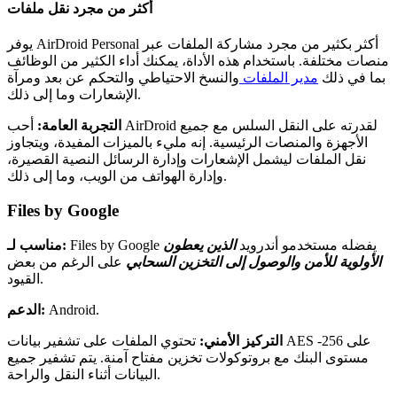
أكثر من مجرد نقل ملفات
يوفر AirDroid Personal أكثر بكثير من مجرد مشاركة الملفات عبر
منصات مختلفة. باستخدام هذه الأداة، يمكنك أداء الكثير من الوظائف
بما في ذلك
مدير الملفات
والنسخ الاحتياطي والتحكم عن بعد ومرآة
الإشعارات وما إلى ذلك.
التجربة العامة:
أحب AirDroid لقدرته على النقل السلس مع جميع
الأجهزة والمنصات الرئيسية. إنه مليء بالميزات المفيدة، ويتجاوز
نقل الملفات ليشمل الإشعارات وإدارة الرسائل النصية القصيرة،
وإدارة الهواتف من الويب، وما إلى ذلك.
Files by Google
Files by Google يفضله مستخدمو أندرويد
الذين يعطون
مناسب لـ:
الأولوية للأمن والوصول إلى التخزين السحابي
على الرغم من بعض
القيود.
Android.
الدعم:
التركيز الأمني:
تحتوي الملفات على تشفير بيانات AES -256 على
مستوى البنك مع بروتوكولات تخزين مفتاح آمنة. يتم تشفير جميع
البيانات أثناء النقل والراحة.