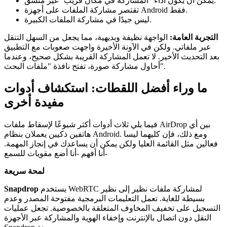
يمكن أن يكون أداء "المشاركة في مكان قريب" غير متسق.
تقتصر مشاركة الملفات على أجهزة Android فقط.
ليس جيدًا في مشاركة الملفات الكبيرة.
التجربة العامة:
الواجهة نظيفة وبديهية، مما يجعل من السهل التنقل
عبر ملفاتي. ولكن في الآونة الأخيرة واجهت صعوبات مع التطبيق
بعد التحديث الأخير. لا تعمل المشاركة القريبة بشكل صحيح، وعندما
أحاول مشاركة صورة، تفتح نافذة "ملفات البحث".
ما وراء أفضل اللقطات: استكشاف أدوات
مفيدة أخرى
فيما يلي ثلاث أدوات أكثر شيوعًا لإسقاط ملفات AirDrop بين أي
هاتفين ذكيين يعملان بنظام Android. ومع ذلك، فإن كليهما ليسا
فعالين مثل القائمة العليا ولكن يمكن أن يساعدك في إنجاز المهمة.
-أنا أفهم -أنا أضع مقويات للسمع
لمحة سريعة
يستخدم WebRTC لمشاركة ملفات نظير إلى نظير
Snapdrop
بسيطة للغاية. تعمل التعليمات البرمجية مفتوحة المصدر وعدم
التسجيل على تخفيف المخاوف المتعلقة بالخصوصية. تجعل عمليات
النقل دون اتصال بالإنترنت وإخفاء الهوية والمشاركة عبر الأجهزة