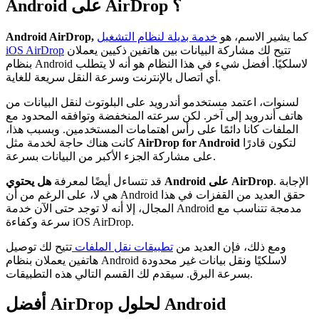
Android على AirDrop ؟
كما يشير الاسم، هو
خدمة بديلة لنظام التشغيل
Android AirDrop,
تتيح لك مشاركة البيانات بين هاتفين ذكيين يعملان
iOS AirDrop
بنظام Android لاسلكيًا. أفضل شيء في هذا النظام هو أنه لا يتطلب
أي اتصال بالإنترنت وسرعة النقل سريعة للغاية.
لسنوات، اعتمد مستخدمو أندرويد على البلوتوث لنقل البيانات من
هاتف أندرويد إلى آخر. لكن سرعته المنخفضة وتوافقه المحدود مع
الملفات كانا دائمًا على رأس اهتمامات المستخدمين. وبسبب هذا،
لتكون قادرًا
AirDrop for Android
كانت هناك حاجة لخدمة مثل
على مشاركة الجزء الأكبر من البيانات بسرعة.
. الإجابة
هل يحتوي Android على AirDrop
قد تتساءل أيضًا لمعرفة
هي لا، على الرغم من أن Android حقق العديد من القفزات في هذا
المجال، إلا أنه لا توجد حتى الآن خدمة Android مدمجة تتناسب مع
سرعة وكفاءة iOS AirDrop.
ومع ذلك، فإن العديد من
تطبيقات نقل الملفات
تتيح لك توصيل
هاتفين يعملان بنظام Android لاسلكيًا ونقل بيانات غير محدودة
بسرعة البرق. سيقدم لك القسم التالي هذه التطبيقات.
أفضل AirDrop لحلول Android