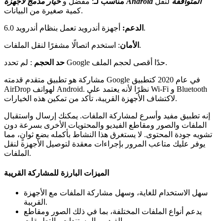
خيار مدمج لأجهزة Android المتوافقة
لنقل
مناسب لـ
: مفضل و
كمية صغيرة من البيانات.
أجهزة أندرويد تعمل بنظام أندرويد 6.0.
الدعم:
: استخدم اتصالًا مشفرًا لنقل الملفات.
الأمان
: لم تحدد Google حدًا أقصى لحجم الملف.
حد الحجم
مشاركة هو تطبيق متقدم قدمته Google في عام 2020 كتطبيق
AirDrop لهواتف Android. نظرًا لأنه يعتمد على Wi-Fi و Bluetooth
لاكتشاف الأجهزة القريبة، تأكد من تمكين هذه الخيارات.
إنه تطبيق مفيد وأسرع لمشاركة الملفات. يمكنك إرسال واستقبال
الملفات والصور ومقاطع الفيديو والمحتويات الأخرى بسرعة دون
تشويه جودة المحتوى. لا يستغرق هذا النشاط بأكمله بضع ثوانٍ، مما
يوفر عليك متاعب المرور بإجراءات معقدة لتوصيل الأجهزة لنقل
الملفات.
الميزات البارزة للمشاركة القريبة
سهل الاستخدام للغاية، وسهل مشاركة الملفات مع الأجهزة
القريبة.
يدعم أنواع الملفات المختلفة، بما في ذلك الصور ومقاطع
الفيديو والمستندات والتطبيقات.