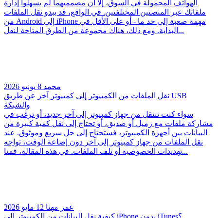
الهواتف المحمولة في السوق، إلا أن مصمميهما لم يسهلوا إدارة
ملفاتك عبر المنصتين المختلفتين. في الواقع، قد يبدو نقل الملفات
من Android إلى iPhone مهمة صعبة إلى حد ما - أو على الأقل في
البداية. ومع ذلك، هناك مجموعة من الطرق المتاحة لنقل...
محمد
8 يونيو 2026
نقل الملفات من الكمبيوتر إلى كمبيوتر آخر عن طريق USB
والشبكة
سواء كنت تنتقل من جهاز كمبيوتر إلى آخر جديد، أو ترغب في
مشاركة ملفات مع زميل أو صديق، أو تحتاج إلى نقل كمية كبيرة من
البيانات بين أجهزة الكمبيوتر، فستحتاج إلى حل سريع وموثوق. عند
نقل الملفات من جهاز كمبيوتر إلى آخر دون إضاعة الوقت، تواجه
تهديدات الخصوصية أو تلف الملفات. في هذه المقالة، قمنا...
عمر مهنا
12 مايو 2026
كيفية نقل البيانات من الكمبيوتر إلى iPhone بدون iTunes؟