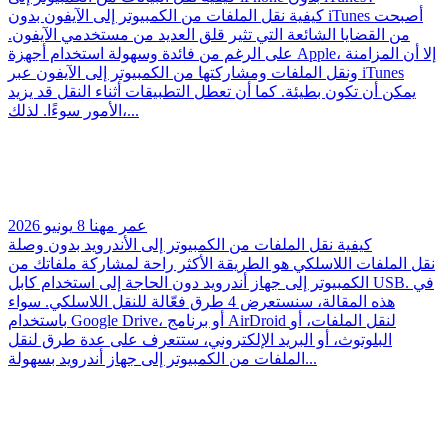
كيفية نقل الملفات من الكمبيوتر إلى الآيفون بدون iTunes أصبحت
من القضايا الشائعة التي تثير قلق العديد من مستخدمي الآيفون.
على الرغم من فائدة وسهولة استخدام أجهزة Apple، إلا أن المزامنة
ونقل الملفات ومشاركتها من الكمبيوتر إلى الآيفون عبر iTunes
يمكن أن تكون بطيئة. كما أن تعطل التطبيقات أثناء النقل قد يزيد
الأمور سوءًا. لذلك،...
عمر مهنا
8 يونيو 2026
كيفية نقل الملفات من الكمبيوتر إلى الأندرويد بدون وصلة
نقل الملفات اللاسلكي هو الطريقة الأكثر راحة لمشاركة ملفاتك من
الكمبيوتر إلى جهاز أندرويد دون الحاجة إلى استخدام كابل USB. في
هذه المقالة، سنستعرض 4 طرق فعّالة للنقل اللاسلكي. سواء
باستخدام Google Drive، أو برنامج AirDroid لنقل الملفات، أو
البلوتوث، أو البريد الإلكتروني، ستتعرف على عدة طرق لنقل
الملفات من الكمبيوتر إلى جهاز أندرويد بسهولة...