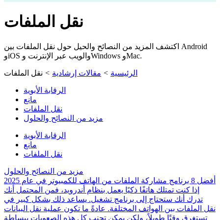
نقل الملفات
اكتشف المزيد من النصائح والحيل حول نقل الملفات بين Android
وiOS والويب عبر الإنترنت وWindows وMac.
الرئيسية
>
مقالات إرشادية
>
نقل الملفات
الرقابة الأبوية
مانع
نقل الملفات
مزيد من النصائح والحلول
الرقابة الأبوية
مانع
نقل الملفات
مزيد من النصائح والحلول
أفضل 8 برنامج مشاركة الملفات من الهاتف للكمبيوتر في عام 2025
إذا كنت تمتلك هاتفًا ذكيًا يعمل بنظام أندرويد، فمن المحتمل أنك
تدرك أنك ستحتاج إلى برنامج تشغيل. يساعد ذلك بشكل كبير في
نقل الملفات بين الهواتف المختلفة. عادةً ما تكون عملية نقل البيانات
تستغرق وقتًا طويلاً، ولكن يمكن تجنب كل هذه الصعوبات ببساطة