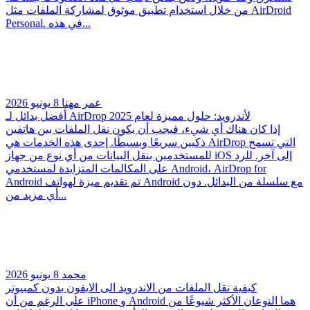
من خلال استخدام تطبيق موثوق لمشاركة الملفات مثل AirDroid
Personal. في هذه...
عمر مهنا
8 يونيو 2026
أفضل بدائل لـ AirDrop لأندرويد: حلول مميزة لعام 2025
إذا كان هناك أي شيء، فيجب أن يكون نقل الملفات بين هاتفين
ذكيين سريعًا وبسيطًا. إحدى هذه الخدمات هي AirDrop التي تسمح
للمستخدمين بنقل البيانات من أي نوع من جهاز iOS إلى آخر. للرد
على المكالمات المتزايدة لمستخدمي Android، AirDrop for
Android تم تقديم ميزة لهواتف Android مع سلسلة من البدائل. دون
أي مزيد من...
محمد
8 يونيو 2026
كيفية نقل الملفات من الاندرويد الى الايفون بدون كمبيوتر
على الرغم من أن iPhone و Android هما النوعان الأكثر شيوعًا من