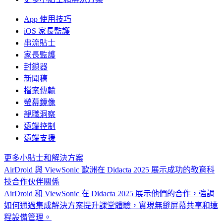
App 使用技巧
iOS 家長監護
串流貼士
家長監護
封鎖器
新聞稿
檔案傳輸
螢幕鏡像
親職洞察
遠端控制
遠端支援
更多小貼士和解決方案
AirDroid 與 ViewSonic 歐洲在 Didacta 2025 展示成功的教育科
技合作伙伴關係
AirDroid 和 ViewSonic 在 Didacta 2025 展示他們的合作，強調
如何通過集成解決方案提升課堂體驗，實現無縫屏幕共享和遠
程設備管理。