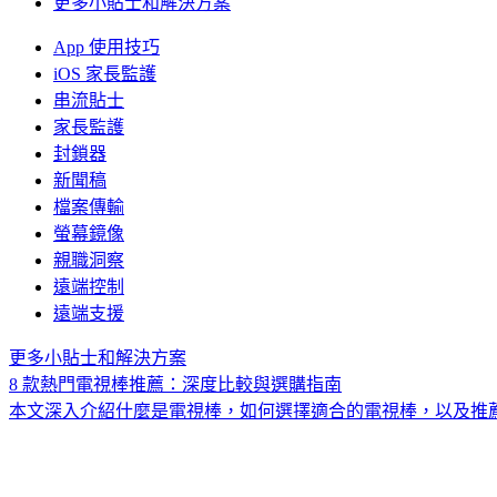
更多小貼士和解決方案
App 使用技巧
iOS 家長監護
串流貼士
家長監護
封鎖器
新聞稿
檔案傳輸
螢幕鏡像
親職洞察
遠端控制
遠端支援
更多小貼士和解決方案
8 款熱門電視棒推薦：深度比較與選購指南
本文深入介紹什麼是電視棒，如何選擇適合的電視棒，以及推薦 8