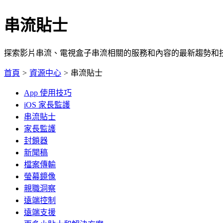
串流貼士
探索影片串流、電視盒子串流相關的服務和內容的最新趨勢和
首頁
>
資源中心
>
串流貼士
App 使用技巧
iOS 家長監護
串流貼士
家長監護
封鎖器
新聞稿
檔案傳輸
螢幕鏡像
親職洞察
遠端控制
遠端支援