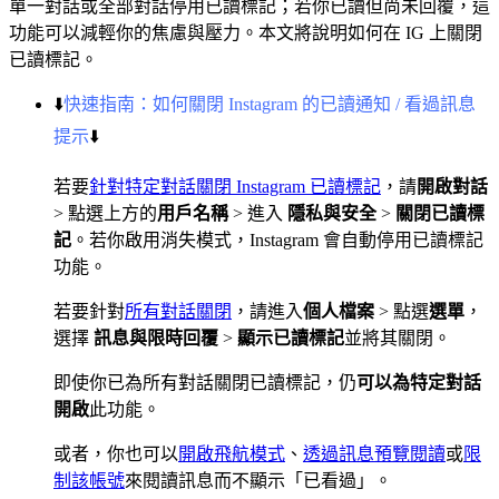
單一對話或全部對話停用已讀標記；若你已讀但尚未回覆，這
功能可以減輕你的焦慮與壓力。本文將說明如何在 IG 上關閉
已讀標記。
⬇️
快速指南：如何關閉 Instagram 的已讀通知 / 看過訊息
提示
⬇️
若要
針對特定對話關閉 Instagram 已讀標記
，請
開啟對話
> 點選上方的
用戶名稱
> 進入
隱私與安全
>
關閉已讀標
記
。若你啟用消失模式，Instagram 會自動停用已讀標記
功能。
若要針對
所有對話關閉
，請進入
個人檔案
> 點選
選單
，
選擇
訊息與限時回覆
>
顯示已讀標記
並將其關閉。
即使你已為所有對話關閉已讀標記，仍
可以為特定對話
開啟
此功能。
或者，你也可以
開啟飛航模式
、
透過訊息預覽閱讀
或
限
制該帳號
來閱讀訊息而不顯示「已看過」。