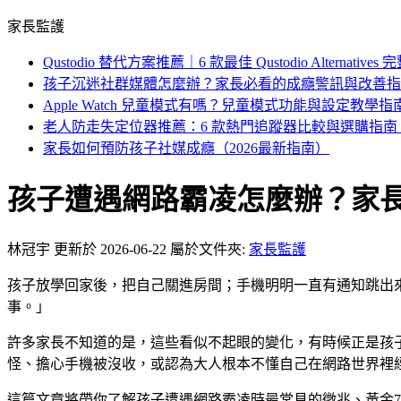
家長監護
Qustodio 替代方案推薦｜6 款最佳 Qustodio Alternativ
孩子沉迷社群媒體怎麼辦？家長必看的成癮警訊與改善指
Apple Watch 兒童模式有嗎？兒童模式功能與設定教學指
老人防走失定位器推薦：6 款熱門追蹤器比較與選購指南（2
家長如何預防孩子社媒成癮（2026最新指南）
孩子遭遇網路霸凌怎麼辦？家
林冠宇
更新於 2026-06-22
屬於文件夾:
家長監護
孩子放學回家後，把自己關進房間；手機明明一直有通知跳出
事。」
許多家長不知道的是，這些看似不起眼的變化，有時候正是孩
怪、擔心手機被沒收，或認為大人根本不懂自己在網路世界裡
這篇文章將帶你了解孩子遭遇網路霸凌時最常見的徵兆、黃金