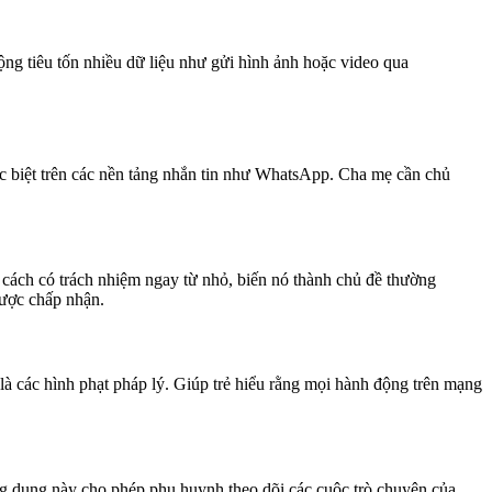
ng tiêu tốn nhiều dữ liệu như gửi hình ảnh hoặc video qua
ặc biệt trên các nền tảng nhắn tin như WhatsApp. Cha mẹ cần chủ
cách có trách nhiệm ngay từ nhỏ, biến nó thành chủ đề thường
được chấp nhận.
 là các hình phạt pháp lý. Giúp trẻ hiểu rằng mọi hành động trên mạng
g dụng này cho phép phụ huynh theo dõi các cuộc trò chuyện của