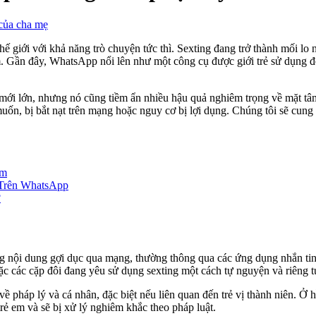
 của cha mẹ
hế giới với khả năng trò chuyện tức thì. Sexting đang trở thành mối lo 
. Gần đây, WhatsApp nổi lên như một công cụ được giới trẻ sử dụng để
 mới lớn, nhưng nó cũng tiềm ẩn nhiều hậu quả nghiêm trọng về mặt tâm
ốn, bị bắt nạt trên mạng hoặc nguy cơ bị lợi dụng. Chúng tôi sẽ cung
Em
 Trên WhatsApp
?
ng nội dung gợi dục qua mạng, thường thông qua các ứng dụng nhắn tin
c các cặp đôi đang yêu sử dụng sexting một cách tự nguyện và riêng t
ề pháp lý và cá nhân, đặc biệt nếu liên quan đến trẻ vị thành niên. Ở 
rẻ em và sẽ bị xử lý nghiêm khắc theo pháp luật.