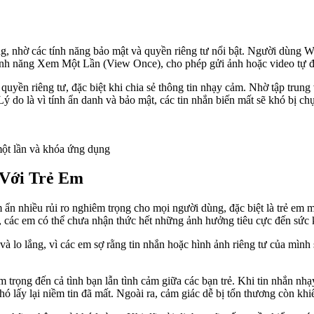
?
g, nhờ các tính năng bảo mật và quyền riêng tư nổi bật. Người dùng W
tính năng Xem Một Lần (View Once), cho phép gửi ảnh hoặc video tự 
quyền riêng tư, đặc biệt khi chia sẻ thông tin nhạy cảm. Nhờ tập trun
Lý do là vì tính ẩn danh và bảo mật, các tin nhắn biến mất sẽ khó bị ch
một lần và khóa ứng dụng
 Với Trẻ Em
 ẩn nhiều rủi ro nghiêm trọng cho mọi người dùng, đặc biệt là trẻ em 
ng, các em có thể chưa nhận thức hết những ảnh hưởng tiêu cực đến sức 
à lo lắng, vì các em sợ rằng tin nhắn hoặc hình ảnh riêng tư của mình s
m trọng đến cả tình bạn lẫn tình cảm giữa các bạn trẻ. Khi tin nhắn n
khó lấy lại niềm tin đã mất. Ngoài ra, cảm giác dễ bị tổn thương còn k