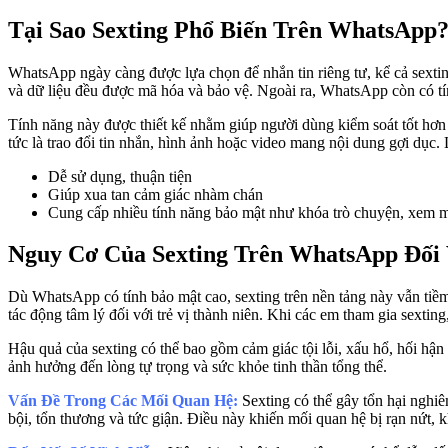
Tại Sao Sexting Phổ Biến Trên WhatsApp
WhatsApp ngày càng được lựa chọn để nhắn tin riêng tư, kể cả sextin
và dữ liệu đều được mã hóa và bảo vệ. Ngoài ra, WhatsApp còn có 
Tính năng này được thiết kế nhằm giúp người dùng kiểm soát tốt hơn 
tức là trao đổi tin nhắn, hình ảnh hoặc video mang nội dung gợi dục. 
Dễ sử dụng, thuận tiện
Giúp xua tan cảm giác nhàm chán
Cung cấp nhiều tính năng bảo mật như khóa trò chuyện, xem 
Nguy Cơ Của Sexting Trên WhatsApp Đối
Dù WhatsApp có tính bảo mật cao, sexting trên nền tảng này vẫn tiềm
tác động tâm lý đối với trẻ vị thành niên. Khi các em tham gia sexti
Hậu quả của sexting có thể bao gồm cảm giác tội lỗi, xấu hổ, hối hận v
ảnh hưởng đến lòng tự trọng và sức khỏe tinh thần tổng thể.
Vấn Đề Trong Các Mối Quan Hệ:
Sexting có thể gây tổn hại nghiê
bội, tổn thương và tức giận. Điều này khiến mối quan hệ bị rạn nứt, 