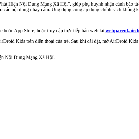
“Phát Hiện Nội Dung Mạng Xã Hội”, giúp phụ huynh nhận cảnh báo tức
o các nội dung nhạy cảm. Ứng dụng cũng áp dụng chính sách không kh
e hoặc App Store, hoặc truy cập trực tiếp bản web tại
webparent.aird
roid Kids trên điện thoại của trẻ. Sau khi cài đặt, mở AirDroid Kids và
iện Nội Dung Mạng Xã Hội'.