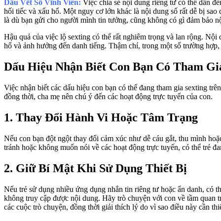
Dấu Vết Số Vĩnh Viễn:
Việc chia sẻ nội dung riêng tư có thể dẫn đ
hối tiếc và xấu hổ. Một nguy cơ lớn khác là nội dung số rất dễ bị sa
là dù bạn gửi cho người mình tin tưởng, cũng không có gì đảm bảo nộ
Hậu quả của việc lộ sexting có thể rất nghiêm trọng và lan rộng. Nội
hổ và ảnh hưởng đến danh tiếng. Thậm chí, trong một số trường hợp, vi
Dấu Hiệu Nhận Biết Con Bạn Có Tham Gi
Việc nhận biết các dấu hiệu con bạn có thể đang tham gia sexting trê
đồng thời, cha mẹ nên chú ý đến các hoạt động trực tuyến của con.
1. Thay Đổi Hành Vi Hoặc Tâm Trạng
Nếu con bạn đột ngột thay đổi cảm xúc như dễ cáu gắt, thu mình hoặc c
tránh hoặc không muốn nói về các hoạt động trực tuyến, có thể trẻ đa
2. Giữ Bí Mật Khi Sử Dụng Thiết Bị
Nếu trẻ sử dụng nhiều ứng dụng nhắn tin riêng tư hoặc ẩn danh, có t
không truy cập được nội dung. Hãy trò chuyện với con về tầm quan tr
các cuộc trò chuyện, đồng thời giải thích lý do vì sao điều này cần thiế