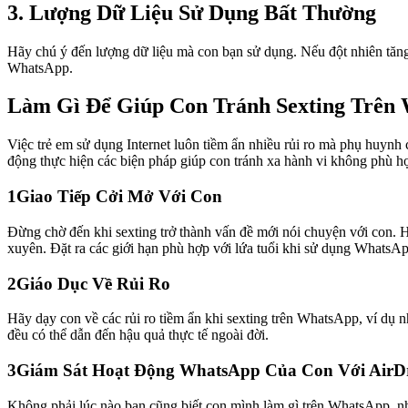
3. Lượng Dữ Liệu Sử Dụng Bất Thường
Hãy chú ý đến lượng dữ liệu mà con bạn sử dụng. Nếu đột nhiên tăng 
WhatsApp.
Làm Gì Để Giúp Con Tránh Sexting Trên
Việc trẻ em sử dụng Internet luôn tiềm ẩn nhiều rủi ro mà phụ huynh
động thực hiện các biện pháp giúp con tránh xa hành vi không phù h
1
Giao Tiếp Cởi Mở Với Con
Đừng chờ đến khi sexting trở thành vấn đề mới nói chuyện với con. 
xuyên. Đặt ra các giới hạn phù hợp với lứa tuổi khi sử dụng WhatsAp
2
Giáo Dục Về Rủi Ro
Hãy dạy con về các rủi ro tiềm ẩn khi sexting trên WhatsApp, ví dụ n
đều có thể dẫn đến hậu quả thực tế ngoài đời.
3
Giám Sát Hoạt Động WhatsApp Của Con Với AirDro
Không phải lúc nào bạn cũng biết con mình làm gì trên WhatsApp, 