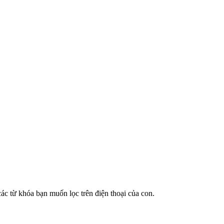
c từ khóa bạn muốn lọc trên điện thoại của con.