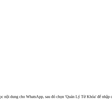
ọc nội dung cho WhatsApp, sau đó chọn 'Quản Lý Từ Khóa' để nhập cá