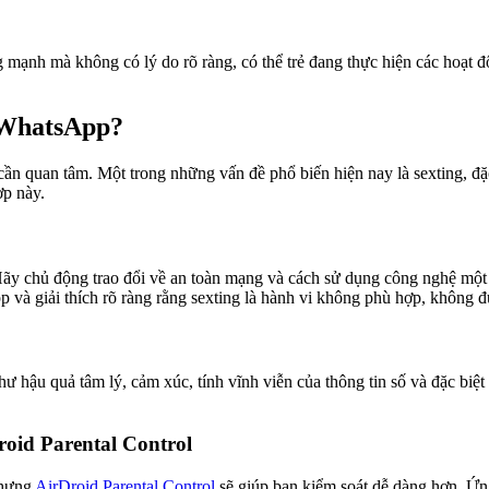
mạnh mà không có lý do rõ ràng, có thể trẻ đang thực hiện các hoạt độ
 WhatsApp?
 cần quan tâm. Một trong những vấn đề phổ biến hiện nay là sexting, đ
ợp này.
Hãy chủ động trao đổi về an toàn mạng và cách sử dụng công nghệ một 
p và giải thích rõ ràng rằng sexting là hành vi không phù hợp, không 
hư hậu quả tâm lý, cảm xúc, tính vĩnh viễn của thông tin số và đặc biệt
id Parental Control
nhưng
AirDroid Parental Control
sẽ giúp bạn kiểm soát dễ dàng hơn. Ứn