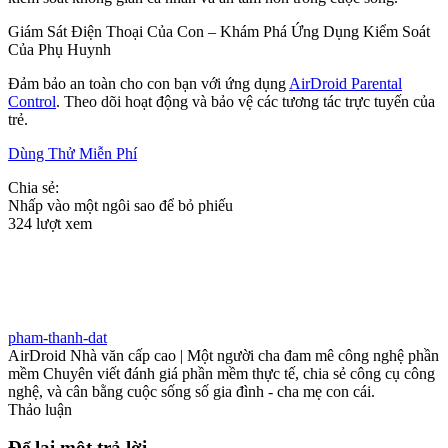
Giám Sát Điện Thoại Của Con – Khám Phá Ứng Dụng Kiểm Soát
Của Phụ Huynh
Đảm bảo an toàn cho con bạn với ứng dụng
AirDroid Parental
Control
. Theo dõi hoạt động và bảo vệ các tương tác trực tuyến của
trẻ.
Dùng Thử Miễn Phí
Chia sẻ:
Nhấp vào một ngôi sao để bỏ phiếu
324 lượt xem
pham-thanh-dat
AirDroid Nhà văn cấp cao | Một người cha đam mê công nghệ phần
mềm Chuyên viết đánh giá phần mềm thực tế, chia sẻ công cụ công
nghệ, và cân bằng cuộc sống số gia đình - cha mẹ con cái.
Thảo luận
Để lại một trả lời.