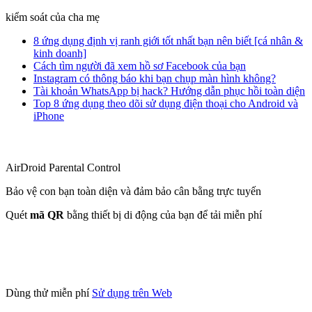
kiểm soát của cha mẹ
8 ứng dụng định vị ranh giới tốt nhất bạn nên biết [cá nhân &
kinh doanh]
Cách tìm người đã xem hồ sơ Facebook của bạn
Instagram có thông báo khi bạn chụp màn hình không?
Tài khoản WhatsApp bị hack? Hướng dẫn phục hồi toàn diện
Top 8 ứng dụng theo dõi sử dụng điện thoại cho Android và
iPhone
AirDroid Parental Control
Bảo vệ con bạn toàn diện và đảm bảo cân bằng trực tuyến
Quét
mã QR
bằng thiết bị di động của bạn để tải miễn phí
Dùng thử miễn phí
Sử dụng trên Web