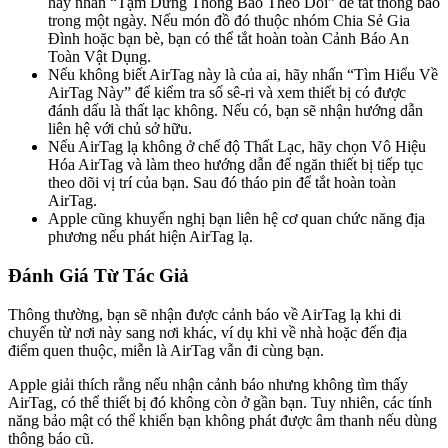
hãy nhấn “Tạm Dừng Thông Báo Theo Dõi” để tắt thông báo
trong một ngày. Nếu món đồ đó thuộc nhóm Chia Sẻ Gia
Đình hoặc bạn bè, bạn có thể tắt hoàn toàn Cảnh Báo An
Toàn Vật Dụng.
Nếu không biết AirTag này là của ai, hãy nhấn “Tìm Hiểu Về
AirTag Này” để kiểm tra số sê-ri và xem thiết bị có được
đánh dấu là thất lạc không. Nếu có, bạn sẽ nhận hướng dẫn
liên hệ với chủ sở hữu.
Nếu AirTag lạ không ở chế độ Thất Lạc, hãy chọn Vô Hiệu
Hóa AirTag và làm theo hướng dẫn để ngăn thiết bị tiếp tục
theo dõi vị trí của bạn. Sau đó tháo pin để tắt hoàn toàn
AirTag.
Apple cũng khuyến nghị bạn liên hệ cơ quan chức năng địa
phương nếu phát hiện AirTag lạ.
Đánh Giá Từ Tác Giả
Thông thường, bạn sẽ nhận được cảnh báo về AirTag lạ khi di
chuyển từ nơi này sang nơi khác, ví dụ khi về nhà hoặc đến địa
điểm quen thuộc, miễn là AirTag vẫn đi cùng bạn.
Apple giải thích rằng nếu nhận cảnh báo nhưng không tìm thấy
AirTag, có thể thiết bị đó không còn ở gần bạn. Tuy nhiên, các tính
năng bảo mật có thể khiến bạn không phát được âm thanh nếu dùng
thông báo cũ.