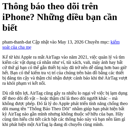
Thông báo theo dõi trên
iPhone? Những điều bạn cần
biết
pham-thanh-dat
Cập nhật vào May 13, 2026
Chuyên mục:
kiểm
soát của cha mẹ
Kể từ khi Apple ra mắt AirTags vào năm 2021, việc quản lý và tìm
kiếm các vật dụng cá nhân như ví, túi xách, vali, máy ảnh hay bất
cứ thứ gì bạn có thể gắn thiết bị này đã trở nên dễ dàng hơn bao giờ
hết. Bạn có thể kiểm tra vị trí của chúng trên bản đồ bằng các thiết
bị đáng tin cậy và thậm chí nhận được cảnh báo khi thẻ AirTag vượt
ra khỏi phạm vi kết nối.
Dù rất tiện lợi, AirTag cũng gây ra nhiều lo ngại về việc bị lạm dụng
để theo dõi đồ vật – hoặc thậm chí là theo dõi người khác – mà
không được phép. Đó là lý do Apple phát triển tính năng chống theo
dõi mang tên "Thông Báo Theo Dõi" nhằm giúp bạn phát hiện bất
kỳ AirTag nào gần mình nhưng không thuộc sở hữu của bạn. Hãy
cùng tìm hiểu chi tiết cách bật các thông báo này và bạn nên làm gì
khi phát hiện một AirTag lạ đang di chuyển cùng mình.