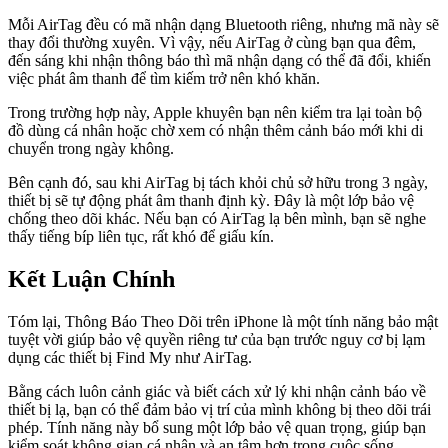
Mỗi AirTag đều có mã nhận dạng Bluetooth riêng, nhưng mã này sẽ
thay đổi thường xuyên. Vì vậy, nếu AirTag ở cùng bạn qua đêm,
đến sáng khi nhận thông báo thì mã nhận dạng có thể đã đổi, khiến
việc phát âm thanh để tìm kiếm trở nên khó khăn.
Trong trường hợp này, Apple khuyên bạn nên kiểm tra lại toàn bộ
đồ dùng cá nhân hoặc chờ xem có nhận thêm cảnh báo mới khi di
chuyển trong ngày không.
Bên cạnh đó, sau khi AirTag bị tách khỏi chủ sở hữu trong 3 ngày,
thiết bị sẽ tự động phát âm thanh định kỳ. Đây là một lớp bảo vệ
chống theo dõi khác. Nếu bạn có AirTag lạ bên mình, bạn sẽ nghe
thấy tiếng bíp liên tục, rất khó để giấu kín.
Kết Luận Chính
Tóm lại, Thông Báo Theo Dõi trên iPhone là một tính năng bảo mật
tuyệt vời giúp bảo vệ quyền riêng tư của bạn trước nguy cơ bị lạm
dụng các thiết bị Find My như AirTag.
Bằng cách luôn cảnh giác và biết cách xử lý khi nhận cảnh báo về
thiết bị lạ, bạn có thể đảm bảo vị trí của mình không bị theo dõi trái
phép. Tính năng này bổ sung một lớp bảo vệ quan trọng, giúp bạn
kiểm soát không gian cá nhân và an tâm hơn trong cuộc sống.