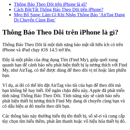
Thông Báo Theo Dõi trên iPhone là gì?
Cách Bật/Tắt Thông Báo Theo Dõi trên iPhone?
Mẹo Bổ Sung: Làm Gì Khi Nhận Thông Báo ‘AirTag Đang
Di Chuyển Cùng Bạn’
Thông Báo Theo Dõi trên iPhone là gì?
Thông Báo Theo Dõi là một tính năng bảo mật rất hữu ích có trên
iPhone và iPad chạy iOS 14.5 trở lên.
Đây là một phần của ứng dụng Tìm (Find My), giúp quét xung
quanh bạn để cảnh báo nếu phát hiện thiết bị lạ tương thích với Find
My, như AirTag, có thể được dùng để theo dõi vị trí hoặc làm phiền
bạn.
Ví dụ, ai đó có thể lén đặt AirTag vào túi của bạn để theo dõi mà
bạn không hề hay biết. Để ngăn chặn điều này, Apple đã phát triển
tính năng Thông Báo Theo Dõi. Tính năng này sẽ cảnh báo nếu
phát hiện thiết bị tương thích Find My đang di chuyển cùng bạn và
có dấu hiệu ai đó muốn theo dõi bạn.
Các thông báo này thường hiển thị tên thiết bị, số sê-ri và cung cấp
tùy chọn tìm hiểu thêm, phát âm thanh hoặc vô hiệu hóa thiết bị đó.