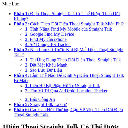
Mục Lục
Phần 1:
Điện Thoại Straight Talk Có Thể Được Theo Dõi
Không?
Phần 2:
Cách Theo Dõi Điện Thoại Straight Talk Miễn Phí?
1.
Tính Năng Find My Mobile của Straight Talk
2.
Google Find My Device
3.
Find My của iPhone
4.
Sử Dụng GPS Tracker
Phần 3:
Nên Làm Gì Trước Khi Bị Mất Điện Thoại Straight
Talk?
1.
Tải Ứng Dụng Theo Dõi Điện Thoại Straight Talk
2.
Đặt Mật Khẩu Mạnh
3.
Sao Lưu Dữ Liệu
Phần 4:
Làm Thế Nào Để Định Vị Điện Thoại Straight Talk
Bị Mất?
1.
Liên Hệ Bộ Phận Hỗ Trợ Straight Talk
2.
Tìm Vị Trí Qua AirDroid Location Tracker
3.
Báo Công An
Phần 5:
Straight Talk Là Gì?
Phần 6:
Các Câu Hỏi Thường Gặp Về Việc Theo Dõi Điện
Thoại Straight Talk
1
Điện Thoại Straight Talk Có Thể Được