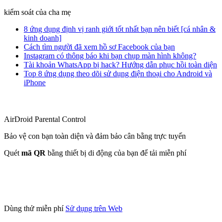
kiểm soát của cha mẹ
8 ứng dụng định vị ranh giới tốt nhất bạn nên biết [cá nhân &
kinh doanh]
Cách tìm người đã xem hồ sơ Facebook của bạn
Instagram có thông báo khi bạn chụp màn hình không?
Tài khoản WhatsApp bị hack? Hướng dẫn phục hồi toàn diện
Top 8 ứng dụng theo dõi sử dụng điện thoại cho Android và
iPhone
AirDroid Parental Control
Bảo vệ con bạn toàn diện và đảm bảo cân bằng trực tuyến
Quét
mã QR
bằng thiết bị di động của bạn để tải miễn phí
Dùng thử miễn phí
Sử dụng trên Web