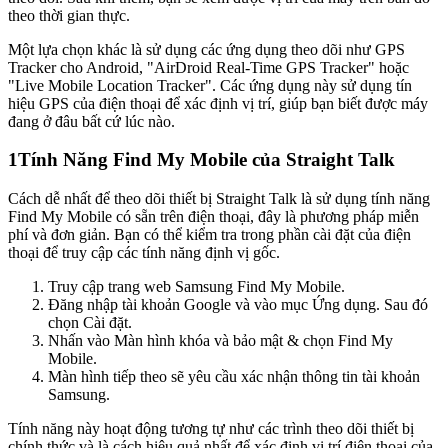
theo thời gian thực.
Một lựa chọn khác là sử dụng các ứng dụng theo dõi như GPS
Tracker cho Android, "AirDroid Real-Time GPS Tracker" hoặc
"Live Mobile Location Tracker". Các ứng dụng này sử dụng tín
hiệu GPS của điện thoại để xác định vị trí, giúp bạn biết được máy
đang ở đâu bất cứ lúc nào.
1
Tính Năng Find My Mobile của Straight Talk
Cách dễ nhất để theo dõi thiết bị Straight Talk là sử dụng tính năng
Find My Mobile có sẵn trên điện thoại, đây là phương pháp miễn
phí và đơn giản. Bạn có thể kiểm tra trong phần cài đặt của điện
thoại để truy cập các tính năng định vị gốc.
Truy cập trang web Samsung Find My Mobile.
Đăng nhập tài khoản Google và vào mục Ứng dụng. Sau đó
chọn Cài đặt.
Nhấn vào Màn hình khóa và bảo mật & chọn Find My
Mobile.
Màn hình tiếp theo sẽ yêu cầu xác nhận thông tin tài khoản
Samsung.
Tính năng này hoạt động tương tự như các trình theo dõi thiết bị
chính thức và là cách hiệu quả nhất để xác định vị trí điện thoại của