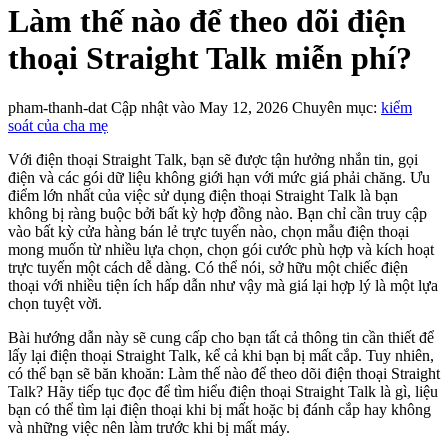
Làm thế nào để theo dõi điện
thoại Straight Talk miễn phí?
pham-thanh-dat
Cập nhật vào May 12, 2026
Chuyên mục:
kiểm
soát của cha mẹ
Với điện thoại Straight Talk, bạn sẽ được tận hưởng nhắn tin, gọi
điện và các gói dữ liệu không giới hạn với mức giá phải chăng. Ưu
điểm lớn nhất của việc sử dụng điện thoại Straight Talk là bạn
không bị ràng buộc bởi bất kỳ hợp đồng nào. Bạn chỉ cần truy cập
vào bất kỳ cửa hàng bán lẻ trực tuyến nào, chọn mẫu điện thoại
mong muốn từ nhiều lựa chọn, chọn gói cước phù hợp và kích hoạt
trực tuyến một cách dễ dàng. Có thể nói, sở hữu một chiếc điện
thoại với nhiều tiện ích hấp dẫn như vậy mà giá lại hợp lý là một lựa
chọn tuyệt vời.
Bài hướng dẫn này sẽ cung cấp cho bạn tất cả thông tin cần thiết để
lấy lại điện thoại Straight Talk, kể cả khi bạn bị mất cắp. Tuy nhiên,
có thể bạn sẽ băn khoăn: Làm thế nào để theo dõi điện thoại Straight
Talk? Hãy tiếp tục đọc để tìm hiểu điện thoại Straight Talk là gì, liệu
bạn có thể tìm lại điện thoại khi bị mất hoặc bị đánh cắp hay không
và những việc nên làm trước khi bị mất máy.