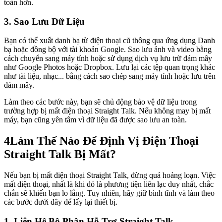
toàn hơn.
3. Sao Lưu Dữ Liệu
Bạn có thể xuất danh bạ từ điện thoại cũ thông qua ứng dụng Danh
bạ hoặc đồng bộ với tài khoản Google. Sao lưu ảnh và video bằng
cách chuyển sang máy tính hoặc sử dụng dịch vụ lưu trữ đám mây
như Google Photos hoặc Dropbox. Lưu lại các tệp quan trọng khác
như tài liệu, nhạc... bằng cách sao chép sang máy tính hoặc lưu trên
đám mây.
Làm theo các bước này, bạn sẽ chủ động bảo vệ dữ liệu trong
trường hợp bị mất điện thoại Straight Talk. Nếu không may bị mất
máy, bạn cũng yên tâm vì dữ liệu đã được sao lưu an toàn.
4
Làm Thế Nào Để Định Vị Điện Thoại
Straight Talk Bị Mất?
Nếu bạn bị mất điện thoại Straight Talk, đừng quá hoảng loạn. Việc
mất điện thoại, nhất là khi đó là phương tiện liên lạc duy nhất, chắc
chắn sẽ khiến bạn lo lắng. Tuy nhiên, hãy giữ bình tĩnh và làm theo
các bước dưới đây để lấy lại thiết bị.
1. Liên Hệ Bộ Phận Hỗ Trợ Straight Talk