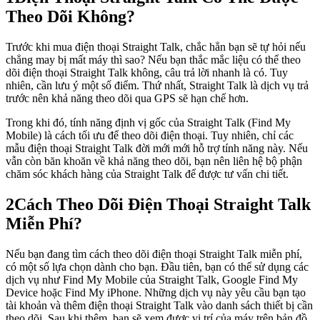
Theo Dõi Không?
Trước khi mua điện thoại Straight Talk, chắc hẳn bạn sẽ tự hỏi nếu
chẳng may bị mất máy thì sao? Nếu bạn thắc mắc liệu có thể theo
dõi điện thoại Straight Talk không, câu trả lời nhanh là có. Tuy
nhiên, cần lưu ý một số điểm. Thứ nhất, Straight Talk là dịch vụ trả
trước nên khả năng theo dõi qua GPS sẽ hạn chế hơn.
Trong khi đó, tính năng định vị gốc của Straight Talk (Find My
Mobile) là cách tối ưu để theo dõi điện thoại. Tuy nhiên, chỉ các
mẫu điện thoại Straight Talk đời mới mới hỗ trợ tính năng này. Nếu
vẫn còn băn khoăn về khả năng theo dõi, bạn nên liên hệ bộ phận
chăm sóc khách hàng của Straight Talk để được tư vấn chi tiết.
2
Cách Theo Dõi Điện Thoại Straight Talk
Miễn Phí?
Nếu bạn đang tìm cách theo dõi điện thoại Straight Talk miễn phí,
có một số lựa chọn dành cho bạn. Đầu tiên, bạn có thể sử dụng các
dịch vụ như Find My Mobile của Straight Talk, Google Find My
Device hoặc Find My iPhone. Những dịch vụ này yêu cầu bạn tạo
tài khoản và thêm điện thoại Straight Talk vào danh sách thiết bị cần
theo dõi. Sau khi thêm, bạn sẽ xem được vị trí của máy trên bản đồ