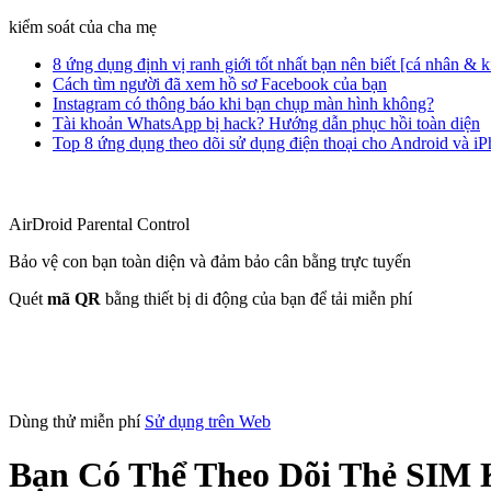
kiểm soát của cha mẹ
8 ứng dụng định vị ranh giới tốt nhất bạn nên biết [cá nhân & 
Cách tìm người đã xem hồ sơ Facebook của bạn
Instagram có thông báo khi bạn chụp màn hình không?
Tài khoản WhatsApp bị hack? Hướng dẫn phục hồi toàn diện
Top 8 ứng dụng theo dõi sử dụng điện thoại cho Android và i
AirDroid Parental Control
Bảo vệ con bạn toàn diện và đảm bảo cân bằng trực tuyến
Quét
mã QR
bằng thiết bị di động của bạn để tải miễn phí
Dùng thử miễn phí
Sử dụng trên Web
Bạn Có Thể Theo Dõi Thẻ SIM