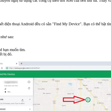
khuyến nghị sử dụng các công cụ theo dõi SIM của bên thứ ba. Thay và
hết điện thoại Android đều có sẵn "Find My Device". Bạn có thể bật tính
 như sau:
id bạn muốn tìm.
ết bị đó.