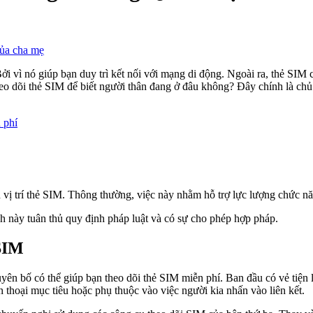
của cha mẹ
Bởi vì nó giúp bạn duy trì kết nối với mạng di động. Ngoài ra, thẻ SI
heo dõi thẻ SIM để biết người thân đang ở đâu không? Đây chính là chủ 
 phí
h vị trí thẻ SIM. Thông thường, việc này nhằm hỗ trợ lực lượng chức 
nh này tuân thủ quy định pháp luật và có sự cho phép hợp pháp.
 SIM
yên bố có thể giúp bạn theo dõi thẻ SIM miễn phí. Ban đầu có vẻ tiện 
n thoại mục tiêu hoặc phụ thuộc vào việc người kia nhấn vào liên kết.