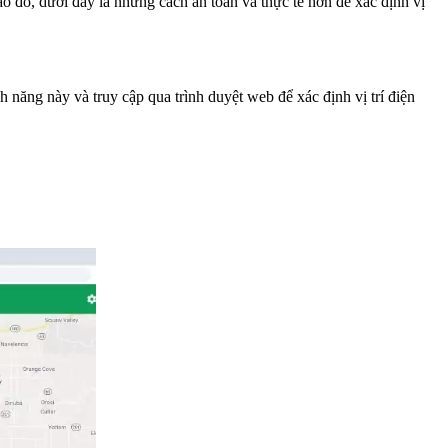
o đó, dưới đây là những cách an toàn và thực tế hơn để xác định vị
 năng này và truy cập qua trình duyệt web để xác định vị trí điện