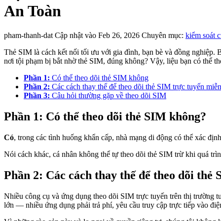
An Toàn
pham-thanh-dat
Cập nhật vào Feb 26, 2026
Chuyên mục:
kiểm soát 
Thẻ SIM là cách kết nối tối ưu với gia đình, bạn bè và đồng nghiệp. 
nơi tội phạm bị bắt nhờ thẻ SIM, đúng không? Vậy, liệu bạn có thể t
Phần 1:
Có thể theo dõi thẻ SIM không
Phần 2:
Các cách thay thế để theo dõi thẻ SIM trực tuyến miễn
Phần 3:
Câu hỏi thường gặp về theo dõi SIM
Phần 1: Có thể theo dõi thẻ SIM không?
Có
, trong các tình huống khẩn cấp, nhà mạng di động có thể xác địn
Nói cách khác, cá nhân không thể tự theo dõi thẻ SIM trừ khi quá trì
Phần 2: Các cách thay thế để theo dõi thẻ
Nhiều công cụ và ứng dụng theo dõi SIM trực tuyến trên thị trường tu
lớn — nhiều ứng dụng phải trả phí, yêu cầu truy cập trực tiếp vào điệ