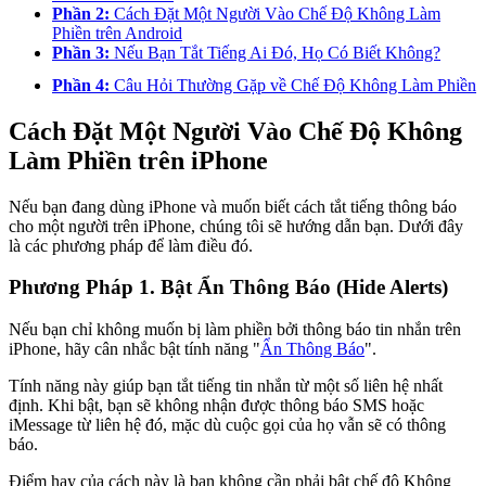
Phần 2:
Cách Đặt Một Người Vào Chế Độ Không Làm
Phiền trên Android
Phần 3:
Nếu Bạn Tắt Tiếng Ai Đó, Họ Có Biết Không?
Phần 4:
Câu Hỏi Thường Gặp về Chế Độ Không Làm Phiền
Cách Đặt Một Người Vào Chế Độ Không
Làm Phiền trên iPhone
Nếu bạn đang dùng iPhone và muốn biết cách tắt tiếng thông báo
cho một người trên iPhone, chúng tôi sẽ hướng dẫn bạn. Dưới đây
là các phương pháp để làm điều đó.
Phương Pháp 1. Bật Ẩn Thông Báo (Hide Alerts)
Nếu bạn chỉ không muốn bị làm phiền bởi thông báo tin nhắn trên
iPhone, hãy cân nhắc bật tính năng "
Ẩn Thông Báo
".
Tính năng này giúp bạn tắt tiếng tin nhắn từ một số liên hệ nhất
định. Khi bật, bạn sẽ không nhận được thông báo SMS hoặc
iMessage từ liên hệ đó, mặc dù cuộc gọi của họ vẫn sẽ có thông
báo.
Điểm hay của cách này là bạn không cần phải bật chế độ Không