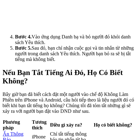
Bước 4.
Vào ứng dụng Danh bạ và bỏ người đó khỏi danh
sách Yêu thích.
Bước 5.
Sau đó, bạn chỉ nhận cuộc gọi và tin nhắn từ những
người trong danh sách Yêu thích. Người bạn bỏ ra sẽ bị tắt
tiếng mà không biết.
Nếu Bạn Tắt Tiếng Ai Đó, Họ Có Biết
Không?
Bây giờ bạn đã biết cách đặt một người vào chế độ Không Làm
Phiền trên iPhone và Android, câu hỏi tiếp theo là liệu người đó có
biết khi bạn tắt tiếng họ không? Chúng tôi đã tóm tắt những gì sẽ
xảy ra với người bạn đặt vào DND như sau.
Phương
Tương
Điều gì xảy ra?
Họ có biết không?
pháp
thích
Ẩn Thông
Chỉ tắt tiếng thông
iPhone
Báo
báo tin nhắn từ họ.