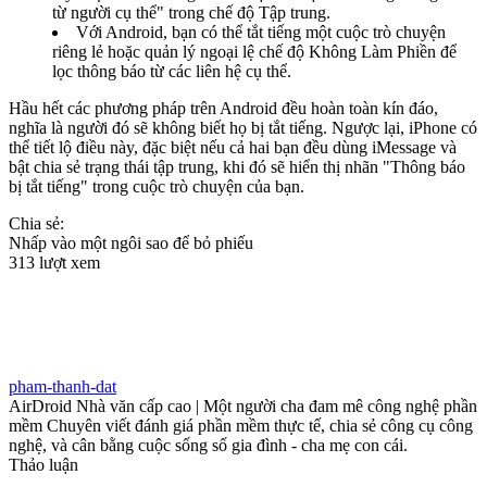
từ người cụ thể" trong chế độ Tập trung.
Với Android, bạn có thể tắt tiếng một cuộc trò chuyện
riêng lẻ hoặc quản lý ngoại lệ chế độ Không Làm Phiền để
lọc thông báo từ các liên hệ cụ thể.
Hầu hết các phương pháp trên Android đều hoàn toàn kín đáo,
nghĩa là người đó sẽ không biết họ bị tắt tiếng. Ngược lại, iPhone có
thể tiết lộ điều này, đặc biệt nếu cả hai bạn đều dùng iMessage và
bật chia sẻ trạng thái tập trung, khi đó sẽ hiển thị nhãn "Thông báo
bị tắt tiếng" trong cuộc trò chuyện của bạn.
Chia sẻ:
Nhấp vào một ngôi sao để bỏ phiếu
313 lượt xem
pham-thanh-dat
AirDroid Nhà văn cấp cao | Một người cha đam mê công nghệ phần
mềm Chuyên viết đánh giá phần mềm thực tế, chia sẻ công cụ công
nghệ, và cân bằng cuộc sống số gia đình - cha mẹ con cái.
Thảo luận