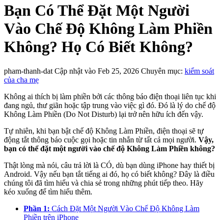
Bạn Có Thể Đặt Một Người
Vào Chế Độ Không Làm Phiền
Không? Họ Có Biết Không?
pham-thanh-dat
Cập nhật vào Feb 25, 2026
Chuyên mục:
kiểm soát
của cha mẹ
Không ai thích bị làm phiền bởi các thông báo điện thoại liên tục khi
đang ngủ, thư giãn hoặc tập trung vào việc gì đó. Đó là lý do chế độ
Không Làm Phiền (Do Not Disturb) lại trở nên hữu ích đến vậy.
Tự nhiên, khi bạn bật chế độ Không Làm Phiền, điện thoại sẽ tự
động tắt thông báo cuộc gọi hoặc tin nhắn từ tất cả mọi người.
Vậy,
bạn có thể đặt một người vào chế độ Không Làm Phiền không?
Thật lòng mà nói, câu trả lời là CÓ, dù bạn dùng iPhone hay thiết bị
Android. Vậy nếu bạn tắt tiếng ai đó, họ có biết không? Đây là điều
chúng tôi đã tìm hiểu và chia sẻ trong những phút tiếp theo. Hãy
kéo xuống để tìm hiểu thêm.
Phần 1:
Cách Đặt Một Người Vào Chế Độ Không Làm
Phiền trên iPhone