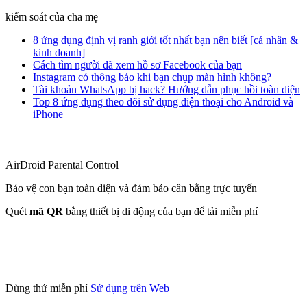
kiểm soát của cha mẹ
8 ứng dụng định vị ranh giới tốt nhất bạn nên biết [cá nhân &
kinh doanh]
Cách tìm người đã xem hồ sơ Facebook của bạn
Instagram có thông báo khi bạn chụp màn hình không?
Tài khoản WhatsApp bị hack? Hướng dẫn phục hồi toàn diện
Top 8 ứng dụng theo dõi sử dụng điện thoại cho Android và
iPhone
AirDroid Parental Control
Bảo vệ con bạn toàn diện và đảm bảo cân bằng trực tuyến
Quét
mã QR
bằng thiết bị di động của bạn để tải miễn phí
Dùng thử miễn phí
Sử dụng trên Web