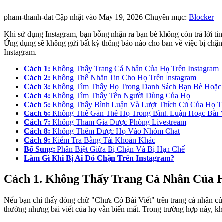
pham-thanh-dat
Cập nhật vào May 19, 2026
Chuyên mục:
Blocker
Khi sử dụng Instagram, bạn bỗng nhận ra bạn bè không còn trả lời t
Ứng dụng sẽ không gửi bất kỳ thông báo nào cho bạn về việc bị chặn.
Instagram.
Cách 1:
Không Thấy Trang Cá Nhân Của Họ Trên Instagram
Cách 2:
Không Thể Nhắn Tin Cho Họ Trên Instagram
Cách 3:
Không Tìm Thấy Họ Trong Danh Sách Bạn Bè Hoặc
Cách 4:
Không Tìm Thấy Tên Người Dùng Của Họ
Cách 5:
Không Thấy Bình Luận Và Lượt Thích Cũ Của Họ Tr
Cách 6:
Không Thể Gắn Thẻ Họ Trong Bình Luận Hoặc Bài V
Cách 7:
Không Tham Gia Được Phòng Livestream
Cách 8:
Không Thêm Được Họ Vào Nhóm Chat
Cách 9:
Kiểm Tra Bằng Tài Khoản Khác
Bổ Sung:
Phân Biệt Giữa Bị Chặn Và Bị Hạn Chế
Làm Gì Khi Bị Ai Đó Chặn Trên Instagram?
Cách 1. Không Thấy Trang Cá Nhân Của 
Nếu bạn chỉ thấy dòng chữ "Chưa Có Bài Viết" trên trang cá nhân của
thường nhưng bài viết của họ vẫn biến mất. Trong trường hợp này, kh