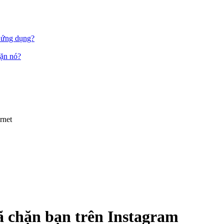
c ứng dụng?
hặn nó?
rnet
đã chặn bạn trên Instagram