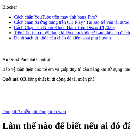
Blocker
Cách chặn YouTube trên máy tính bảng Fire?
Cách chặn tải ứng dụng trên CH Play? Tại sao trẻ vẫn tải đượ
Cách Chặn Tin Nhắn Khiêu Dâm Trên Discord?[2025]
Trên TikTok có nội dung khiêu dâm không? Làm thế nào để c
Danh sách từ khóa cần chặn để kiểm soát phụ huynh
AirDroid Parental Control
Bảo vệ toàn diện cho trẻ em và giúp duy trì cân bằng khi sử dụng inte
Quét
mã QR
bằng thiết bị di động để tải miễn phí
Dùng thử miễn phí
Dùng trên web
Làm thế nào để biết nếu ai đó 