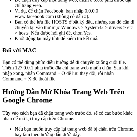
chỉ trang web.
Ví dụ, để chặn Facebook, bạn nhập 0.0.0.0
www.facebook.com (không có dấu #).
Bạn có thể lưu file HOSTS ở bất kỳ đâu, nhưng sau đó cần di
chuyển lại vào thư mục Windows > System32 > drivers > etc
> hosts. Nếu được hỏi ghi đè, chọn Yes.
Khởi động lại máy tính để kiểm tra kết quả.
Đối với MAC
Bạn có thể dùng phím điều hướng để di chuyển xuống cuối file.
Thêm 127.0.0.1 phía trước địa chỉ trang web muốn chặn. Sau khi
nhập xong, nhấn Command + O để lưu thay đổi, rồi nhấn
Command + X để thoát file.
Hướng Dẫn Mở Khóa Trang Web Trên
Google Chrome
Tùy vào cách bạn đã chặn trang web trước đó, sẽ có các bước khác
nhau để mở lại truy cập trên Chrome.
Nếu bạn muốn truy cập lại trang web đã bị chặn trên Chrome,
hãy làm theo hướng dẫn dưới đây.