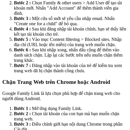
Bước 2 :
Chọn Family & other users > Add User để tạo tài
khoản mới. Nhấn "Add Account" để thêm thành viên gia
đình.
Bước 3 :
Một cửa sổ mới sẽ yêu cầu nhập email. Nhấn
"Create one for a child" để bỏ qua.
Bước 4 :
Sau khi đăng nhập tài khoản chính, bạn sẽ thấy liên
kết tạo tài khoản cho trẻ.
Bước 5 :
Vào mục Content filtering > Blocked sites. Nhập
địa chỉ (URL hoặc tên miền) của trang web muốn chặn.
Bước 6 :
Sau khi nhập xong, nhấn dấu cộng để thêm vào
danh sách chặn. Lặp lại các bước trên nếu muốn chặn thêm
trang khác.
Bước 7 :
Đăng nhập vào tài khoản của trẻ để kiểm tra xem
trang web đã bị chặn thành công chưa.
Chặn Trang Web trên Chrome hoặc Android
Google Family Link là lựa chọn phù hợp để chặn trang web cho
người dùng Android.
Bước 1 :
Mở ứng dụng Family Link.
Bước 2 :
Chọn tài khoản của con bạn mà bạn muốn chặn
trang web.
Bước 3 :
Điều chỉnh giới hạn nội dung Chrome trong phần
Cài đặt.