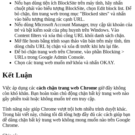
Nếu bạn dùng tiện ích BlockSite trên máy tính, hãy nhấn
chuột phải vào biểu tượng BlockSite, chọn Edit block list. Để
bỏ chặn, tìm trang web trong mục "Blocked sites" và nhấn
vào biểu tượng thùng rác cạnh URL.
Nếu dùng Microsoft Account Manager, truy cập tài khoản của
trẻ và bật kiểm soát của phụ huynh trên Windows. Vào
Content filters và xóa thủ công URL khỏi danh sách chặn.
Mở file hosts bằng trình soạn thảo văn bản trên máy tính, tìm
dòng chứa URL bị chặn và xóa đi trước khi lưu lại file.
Để bỏ chặn trang web trên Chrome, vào phần Blocking >
URLs trong Google Admin Console.
Chọn các trang web muốn mở khóa và nhấn OKAY.
Kết Luận
Việc áp dụng các
cách chặn trang web Chrome
giờ đây không
còn khó khăn. Bạn hoàn toàn chủ động chặn bất kỳ trang web nào
gây phiền toái hoặc không muốn trẻ em truy cập.
Tính năng này giúp Chrome vượt trội hơn nhiều trình duyệt khác.
Trong bài viết này, chúng tôi đã tổng hợp đầy đủ các cách giúp bạn
dễ dàng chặn bất kỳ trang web không mong muốn nào trên Google
Chrome.