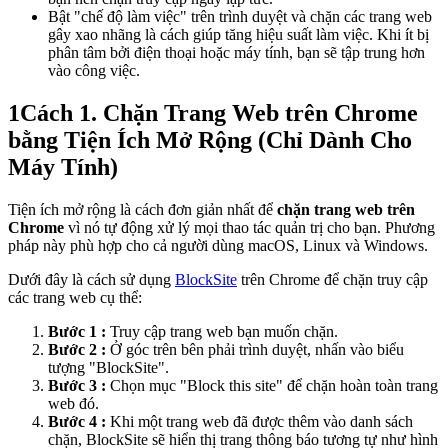
Bật "chế độ làm việc" trên trình duyệt và chặn các trang web
gây xao nhãng là cách giúp tăng hiệu suất làm việc. Khi ít bị
phân tâm bởi điện thoại hoặc máy tính, bạn sẽ tập trung hơn
vào công việc.
1
Cách 1. Chặn Trang Web trên Chrome
bằng Tiện Ích Mở Rộng (Chỉ Dành Cho
Máy Tính)
Tiện ích mở rộng là cách đơn giản nhất để
chặn trang web trên
Chrome
vì nó tự động xử lý mọi thao tác quản trị cho bạn. Phương
pháp này phù hợp cho cả người dùng macOS, Linux và Windows.
Dưới đây là cách sử dụng
BlockSite
trên Chrome để chặn truy cập
các trang web cụ thể:
Bước 1 :
Truy cập trang web bạn muốn chặn.
Bước 2 :
Ở góc trên bên phải trình duyệt, nhấn vào biểu
tượng "BlockSite".
Bước 3 :
Chọn mục "Block this site" để chặn hoàn toàn trang
web đó.
Bước 4 :
Khi một trang web đã được thêm vào danh sách
chặn, BlockSite sẽ hiển thị trang thông báo tương tự như hình