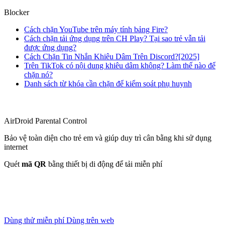
Blocker
Cách chặn YouTube trên máy tính bảng Fire?
Cách chặn tải ứng dụng trên CH Play? Tại sao trẻ vẫn tải
được ứng dụng?
Cách Chặn Tin Nhắn Khiêu Dâm Trên Discord?[2025]
Trên TikTok có nội dung khiêu dâm không? Làm thế nào để
chặn nó?
Danh sách từ khóa cần chặn để kiểm soát phụ huynh
AirDroid Parental Control
Bảo vệ toàn diện cho trẻ em và giúp duy trì cân bằng khi sử dụng
internet
Quét
mã QR
bằng thiết bị di động để tải miễn phí
Dùng thử miễn phí
Dùng trên web