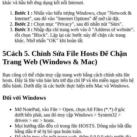
khác và hầu hết ứng dụng kết nối Internet.
Bước 1 :
Nhấn vào biểu tượng Windows, chọn "Network &
Internet", sau đó vào "Internet Options" để mở cài đặt.
Bước 2 :
Chọn mục "Privacy", sau đó nhấn nút "Sites".
Bước 3 :
Nhập địa chỉ trang web vào ô "Address of website",
rồi chọn "Block". Lặp lại các bước này để chặn các trang
khác. Nhớ nhấn "OK" khi hoàn tất.
5
Cách 5. Chỉnh Sửa File Hosts Để Chặn
Trang Web (Windows & Mac)
Bạn cũng có thể chặn truy cập trang web bằng cách chỉnh sửa file
hosts. Đây là file văn bản lưu trữ địa chỉ IP và tên miền ngay trên hệ
điều hành. Dưới đây là các bước thực hiện trên Mac và Windows.
Đối với Windows
Mở NotePad, vào File > Open, chọn All Files (*.*) ở góc
dưới bên phải, sau đó truy cập Windows > System32 >
drivers > etc > hosts.
Mọi hướng dẫn đều có trong file HOSTS. Dòng nào bắt đầu
bằng dấu # sẽ bị bỏ qua hoàn toàn.
Để chặn truy cập một trang web, thêm 0.0.0.0 phía trước địa