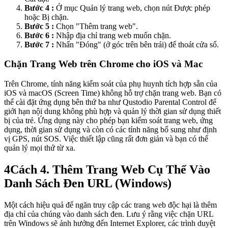
Bước 4 :
Ở mục Quản lý trang web, chọn nút Được phép
hoặc Bị chặn.
Bước 5 :
Chọn "Thêm trang web".
Bước 6 :
Nhập địa chỉ trang web muốn chặn.
Bước 7 :
Nhấn "Đóng" (ở góc trên bên trái) để thoát cửa sổ.
Chặn Trang Web trên Chrome cho iOS và Mac
Trên Chrome, tính năng kiểm soát của phụ huynh tích hợp sẵn của
iOS và macOS (Screen Time) không hỗ trợ chặn trang web. Bạn có
thể cài đặt ứng dụng bên thứ ba như Qustodio Parental Control để
giới hạn nội dung không phù hợp và quản lý thời gian sử dụng thiết
bị của trẻ. Ứng dụng này cho phép bạn kiểm soát trang web, ứng
dụng, thời gian sử dụng và còn có các tính năng bổ sung như định
vị GPS, nút SOS. Việc thiết lập cũng rất đơn giản và bạn có thể
quản lý mọi thứ từ xa.
4
Cách 4. Thêm Trang Web Cụ Thể Vào
Danh Sách Đen URL (Windows)
Một cách hiệu quả để ngăn truy cập các trang web độc hại là thêm
địa chỉ của chúng vào danh sách đen. Lưu ý rằng việc chặn URL
trên Windows sẽ ảnh hưởng đến Internet Explorer, các trình duyệt