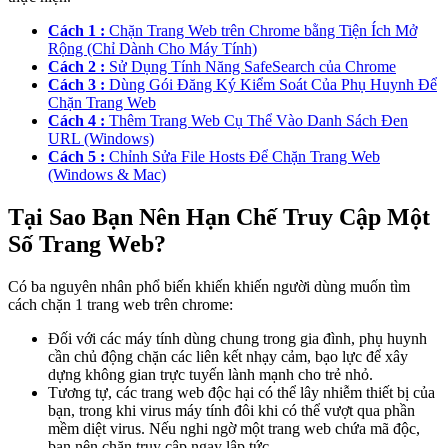
Cách 1 :
Chặn Trang Web trên Chrome bằng Tiện Ích Mở
Rộng (Chỉ Dành Cho Máy Tính)
Cách 2 :
Sử Dụng Tính Năng SafeSearch của Chrome
Cách 3 :
Dùng Gói Đăng Ký Kiểm Soát Của Phụ Huynh Để
Chặn Trang Web
Cách 4 :
Thêm Trang Web Cụ Thể Vào Danh Sách Đen
URL (Windows)
Cách 5 :
Chỉnh Sửa File Hosts Để Chặn Trang Web
(Windows & Mac)
Tại Sao Bạn Nên Hạn Chế Truy Cập Một
Số Trang Web?
Có ba nguyên nhân phổ biến khiến khiến người dùng muốn tìm
cách chặn 1 trang web trên chrome:
Đối với các máy tính dùng chung trong gia đình, phụ huynh
cần chủ động chặn các liên kết nhạy cảm, bạo lực để xây
dựng không gian trực tuyến lành mạnh cho trẻ nhỏ.
Tương tự, các trang web độc hại có thể lây nhiễm thiết bị của
bạn, trong khi virus máy tính đôi khi có thể vượt qua phần
mềm diệt virus. Nếu nghi ngờ một trang web chứa mã độc,
bạn nên chặn truy cập ngay lập tức.