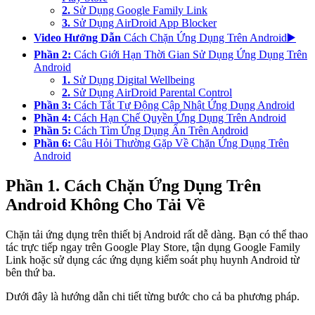
2.
Sử Dụng Google Family Link
3.
Sử Dụng AirDroid App Blocker
Video Hướng Dẫn
Cách Chặn Ứng Dụng Trên Android▶️
Phần 2:
Cách Giới Hạn Thời Gian Sử Dụng Ứng Dụng Trên
Android
1.
Sử Dụng Digital Wellbeing
2.
Sử Dụng AirDroid Parental Control
Phần 3:
Cách Tắt Tự Động Cập Nhật Ứng Dụng Android
Phần 4:
Cách Hạn Chế Quyền Ứng Dụng Trên Android
Phần 5:
Cách Tìm Ứng Dụng Ẩn Trên Android
Phần 6:
Câu Hỏi Thường Gặp Về Chặn Ứng Dụng Trên
Android
Phần 1. Cách Chặn Ứng Dụng Trên
Android Không Cho Tải Về
Chặn tải ứng dụng trên thiết bị Android rất dễ dàng. Bạn có thể thao
tác trực tiếp ngay trên Google Play Store, tận dụng Google Family
Link hoặc sử dụng các ứng dụng kiểm soát phụ huynh Android từ
bên thứ ba.
Dưới đây là hướng dẫn chi tiết từng bước cho cả ba phương pháp.