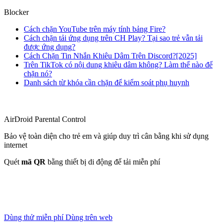
Blocker
Cách chặn YouTube trên máy tính bảng Fire?
Cách chặn tải ứng dụng trên CH Play? Tại sao trẻ vẫn tải
được ứng dụng?
Cách Chặn Tin Nhắn Khiêu Dâm Trên Discord?[2025]
Trên TikTok có nội dung khiêu dâm không? Làm thế nào để
chặn nó?
Danh sách từ khóa cần chặn để kiểm soát phụ huynh
AirDroid Parental Control
Bảo vệ toàn diện cho trẻ em và giúp duy trì cân bằng khi sử dụng
internet
Quét
mã QR
bằng thiết bị di động để tải miễn phí
Dùng thử miễn phí
Dùng trên web