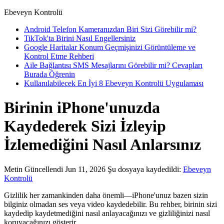
Ebeveyn Kontrolü
Android Telefon Kameranızdan Biri Sizi Görebilir mi?
TikTok'ta Birini Nasıl Engellersiniz
Google Haritalar Konum Geçmişinizi Görüntüleme ve
Kontrol Etme Rehberi
Aile Bağlantısı SMS Mesajlarını Görebilir mi? Cevapları
Burada Öğrenin
Kullanılabilecek En İyi 8 Ebeveyn Kontrolü Uygulaması
Birinin iPhone'unuzda
Kaydederek Sizi İzleyip
İzlemediğini Nasıl Anlarsınız
Metin
Güncellendi Jun 11, 2026
Şu dosyaya kaydedildi:
Ebeveyn
Kontrolü
Gizlilik her zamankinden daha önemli—iPhone'unuz bazen sizin
bilginiz olmadan ses veya video kaydedebilir. Bu rehber, birinin sizi
kaydedip kaydetmediğini nasıl anlayacağınızı ve gizliliğinizi nasıl
koruyacağınızı gösterir.