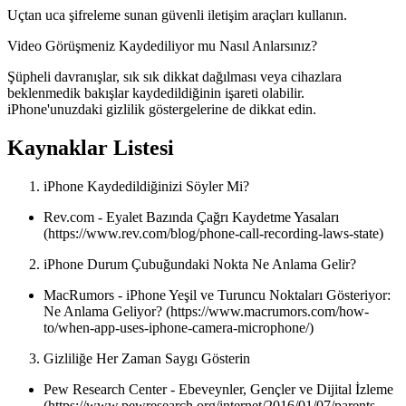
Uçtan uca şifreleme sunan güvenli iletişim araçları kullanın.
Video Görüşmeniz Kaydediliyor mu Nasıl Anlarsınız?
Şüpheli davranışlar, sık sık dikkat dağılması veya cihazlara
beklenmedik bakışlar kaydedildiğinin işareti olabilir.
iPhone'unuzdaki gizlilik göstergelerine de dikkat edin.
Kaynaklar Listesi
iPhone Kaydedildiğinizi Söyler Mi?
Rev.com - Eyalet Bazında Çağrı Kaydetme Yasaları
(https://www.rev.com/blog/phone-call-recording-laws-state)
iPhone Durum Çubuğundaki Nokta Ne Anlama Gelir?
MacRumors - iPhone Yeşil ve Turuncu Noktaları Gösteriyor:
Ne Anlama Geliyor? (https://www.macrumors.com/how-
to/when-app-uses-iphone-camera-microphone/)
Gizliliğe Her Zaman Saygı Gösterin
Pew Research Center - Ebeveynler, Gençler ve Dijital İzleme
(https://www.pewresearch.org/internet/2016/01/07/parents-