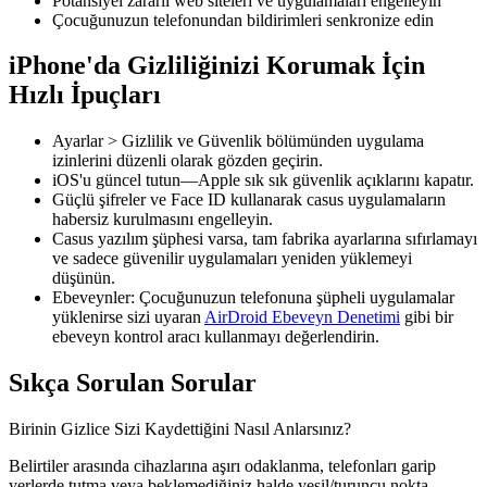
Potansiyel zararlı web siteleri ve uygulamaları engelleyin
Çocuğunuzun telefonundan bildirimleri senkronize edin
iPhone'da Gizliliğinizi Korumak İçin
Hızlı İpuçları
Ayarlar > Gizlilik ve Güvenlik bölümünden uygulama
izinlerini düzenli olarak gözden geçirin.
iOS'u güncel tutun—Apple sık sık güvenlik açıklarını kapatır.
Güçlü şifreler ve Face ID kullanarak casus uygulamaların
habersiz kurulmasını engelleyin.
Casus yazılım şüphesi varsa, tam fabrika ayarlarına sıfırlamayı
ve sadece güvenilir uygulamaları yeniden yüklemeyi
düşünün.
Ebeveynler: Çocuğunuzun telefonuna şüpheli uygulamalar
yüklenirse sizi uyaran
AirDroid Ebeveyn Denetimi
gibi bir
ebeveyn kontrol aracı kullanmayı değerlendirin.
Sıkça Sorulan Sorular
Birinin Gizlice Sizi Kaydettiğini Nasıl Anlarsınız?
Belirtiler arasında cihazlarına aşırı odaklanma, telefonları garip
yerlerde tutma veya beklemediğiniz halde yeşil/turuncu nokta