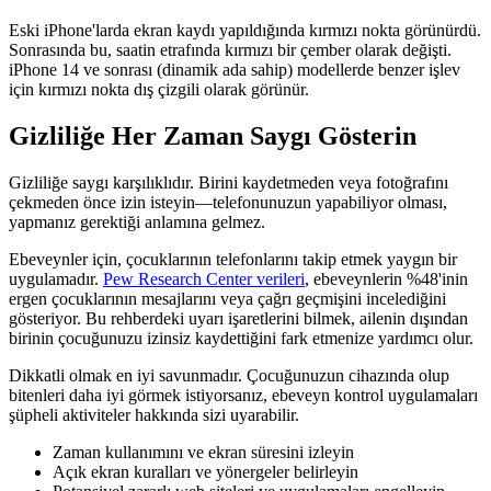
Eski iPhone'larda ekran kaydı yapıldığında kırmızı nokta görünürdü.
Sonrasında bu, saatin etrafında kırmızı bir çember olarak değişti.
iPhone 14 ve sonrası (dinamik ada sahip) modellerde benzer işlev
için kırmızı nokta dış çizgili olarak görünür.
Gizliliğe Her Zaman Saygı Gösterin
Gizliliğe saygı karşılıklıdır. Birini kaydetmeden veya fotoğrafını
çekmeden önce izin isteyin—telefonunuzun yapabiliyor olması,
yapmanız gerektiği anlamına gelmez.
Ebeveynler için, çocuklarının telefonlarını takip etmek yaygın bir
uygulamadır.
Pew Research Center verileri
, ebeveynlerin %48'inin
ergen çocuklarının mesajlarını veya çağrı geçmişini incelediğini
gösteriyor. Bu rehberdeki uyarı işaretlerini bilmek, ailenin dışından
birinin çocuğunuzu izinsiz kaydettiğini fark etmenize yardımcı olur.
Dikkatli olmak en iyi savunmadır. Çocuğunuzun cihazında olup
bitenleri daha iyi görmek istiyorsanız, ebeveyn kontrol uygulamaları
şüpheli aktiviteler hakkında sizi uyarabilir.
Zaman kullanımını ve ekran süresini izleyin
Açık ekran kuralları ve yönergeler belirleyin