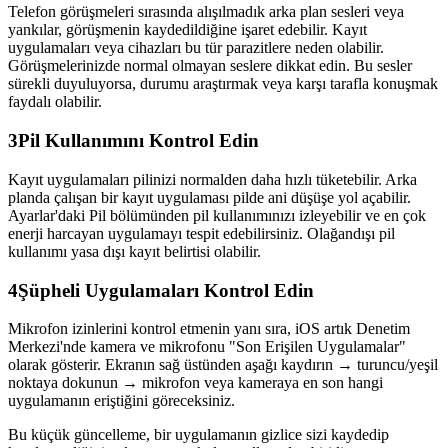
Telefon görüşmeleri sırasında alışılmadık arka plan sesleri veya
yankılar, görüşmenin kaydedildiğine işaret edebilir. Kayıt
uygulamaları veya cihazları bu tür parazitlere neden olabilir.
Görüşmelerinizde normal olmayan seslere dikkat edin. Bu sesler
sürekli duyuluyorsa, durumu araştırmak veya karşı tarafla konuşmak
faydalı olabilir.
3
Pil Kullanımını Kontrol Edin
Kayıt uygulamaları pilinizi normalden daha hızlı tüketebilir. Arka
planda çalışan bir kayıt uygulaması pilde ani düşüşe yol açabilir.
Ayarlar'daki Pil bölümünden pil kullanımınızı izleyebilir ve en çok
enerji harcayan uygulamayı tespit edebilirsiniz. Olağandışı pil
kullanımı yasa dışı kayıt belirtisi olabilir.
4
Şüpheli Uygulamaları Kontrol Edin
Mikrofon izinlerini kontrol etmenin yanı sıra, iOS artık Denetim
Merkezi'nde kamera ve mikrofonu "Son Erişilen Uygulamalar"
olarak gösterir. Ekranın sağ üstünden aşağı kaydırın → turuncu/yeşil
noktaya dokunun → mikrofon veya kameraya en son hangi
uygulamanın eriştiğini göreceksiniz.
Bu küçük güncelleme, bir uygulamanın gizlice sizi kaydedip