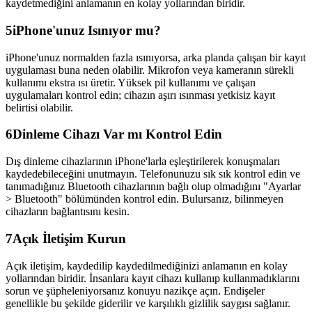
kaydetmediğini anlamanın en kolay yollarından biridir.
5
iPhone'unuz Isınıyor mu?
iPhone'unuz normalden fazla ısınıyorsa, arka planda çalışan bir kayıt
uygulaması buna neden olabilir. Mikrofon veya kameranın sürekli
kullanımı ekstra ısı üretir. Yüksek pil kullanımı ve çalışan
uygulamaları kontrol edin; cihazın aşırı ısınması yetkisiz kayıt
belirtisi olabilir.
6
Dinleme Cihazı Var mı Kontrol Edin
Dış dinleme cihazlarının iPhone'larla eşleştirilerek konuşmaları
kaydedebileceğini unutmayın. Telefonunuzu sık sık kontrol edin ve
tanımadığınız Bluetooth cihazlarının bağlı olup olmadığını "Ayarlar
> Bluetooth" bölümünden kontrol edin. Bulursanız, bilinmeyen
cihazların bağlantısını kesin.
7
Açık İletişim Kurun
Açık iletişim, kaydedilip kaydedilmediğinizi anlamanın en kolay
yollarından biridir. İnsanlara kayıt cihazı kullanıp kullanmadıklarını
sorun ve şüpheleniyorsanız konuyu nazikçe açın. Endişeler
genellikle bu şekilde giderilir ve karşılıklı gizlilik saygısı sağlanır.