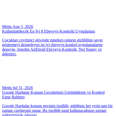
Metin
Aug 5, 2026
Kullanılabilecek En İyi 8 Ebeveyn Kontrolü Uygulaması
Çocukları çevrimiçi güvende tutarken onların gizliliğine saygı
göstermeyi dengeleyen en iyi ebeveyn kontrol uygulamalarını
deneyin, örneğin AirDroid Ebeveyn Kontrolü, Net Nanny ve
diğerleri.
Metin
Jul 31, 2026
Google Haritalar Konum Geçmişinizi Görüntüleme ve Kontrol
Etme Rehberi
Google Haritalar konum geçmişi özelliği, gittiğiniz her yerin tam bir
zaman çizelgesini sunar. Bu özelliği nasıl kullanacağınızı uzman
rehberimizde öğrenin.