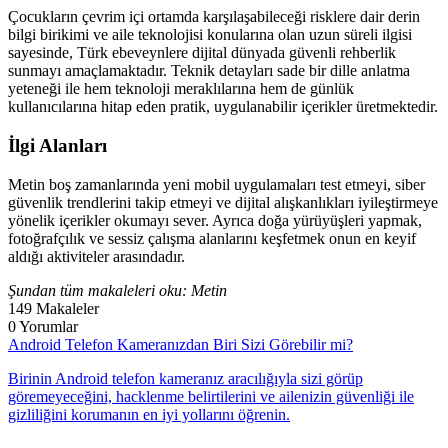
Çocukların çevrim içi ortamda karşılaşabileceği risklere dair derin
bilgi birikimi ve aile teknolojisi konularına olan uzun süreli ilgisi
sayesinde, Türk ebeveynlere dijital dünyada güvenli rehberlik
sunmayı amaçlamaktadır. Teknik detayları sade bir dille anlatma
yeteneği ile hem teknoloji meraklılarına hem de günlük
kullanıcılarına hitap eden pratik, uygulanabilir içerikler üretmektedir.
İlgi Alanları
Metin boş zamanlarında yeni mobil uygulamaları test etmeyi, siber
güvenlik trendlerini takip etmeyi ve dijital alışkanlıkları iyileştirmeye
yönelik içerikler okumayı sever. Ayrıca doğa yürüyüşleri yapmak,
fotoğrafçılık ve sessiz çalışma alanlarını keşfetmek onun en keyif
aldığı aktiviteler arasındadır.
Şundan tüm makaleleri oku: Metin
149
Makaleler
0
Yorumlar
Android Telefon Kameranızdan Biri Sizi Görebilir mi?
Birinin Android telefon kameranız aracılığıyla sizi görüp
göremeyeceğini, hacklenme belirtilerini ve ailenizin güvenliği ile
gizliliğini korumanın en iyi yollarını öğrenin.