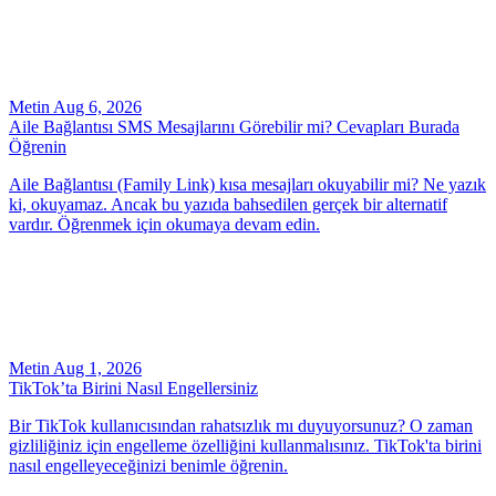
Metin
Aug 6, 2026
Aile Bağlantısı SMS Mesajlarını Görebilir mi? Cevapları Burada
Öğrenin
Aile Bağlantısı (Family Link) kısa mesajları okuyabilir mi? Ne yazık
ki, okuyamaz. Ancak bu yazıda bahsedilen gerçek bir alternatif
vardır. Öğrenmek için okumaya devam edin.
Metin
Aug 1, 2026
TikTok’ta Birini Nasıl Engellersiniz
Bir TikTok kullanıcısından rahatsızlık mı duyuyorsunuz? O zaman
gizliliğiniz için engelleme özelliğini kullanmalısınız. TikTok'ta birini
nasıl engelleyeceğinizi benimle öğrenin.