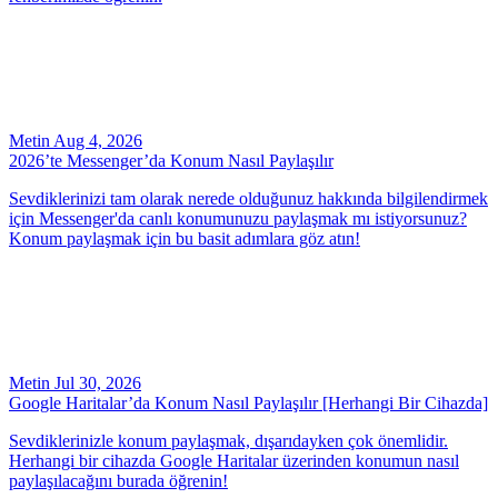
Metin
Aug 4, 2026
2026’te Messenger’da Konum Nasıl Paylaşılır
Sevdiklerinizi tam olarak nerede olduğunuz hakkında bilgilendirmek
için Messenger'da canlı konumunuzu paylaşmak mı istiyorsunuz?
Konum paylaşmak için bu basit adımlara göz atın!
Metin
Jul 30, 2026
Google Haritalar’da Konum Nasıl Paylaşılır [Herhangi Bir Cihazda]
Sevdiklerinizle konum paylaşmak, dışarıdayken çok önemlidir.
Herhangi bir cihazda Google Haritalar üzerinden konumun nasıl
paylaşılacağını burada öğrenin!