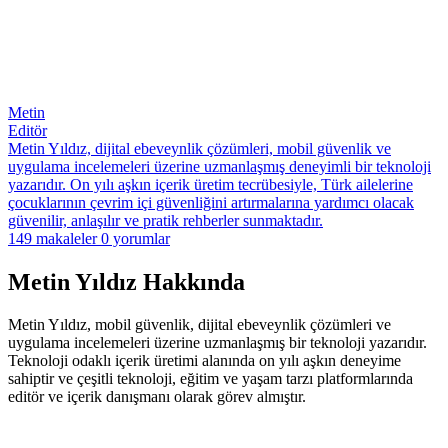
Metin
Editör
Metin Yıldız, dijital ebeveynlik çözümleri, mobil güvenlik ve
uygulama incelemeleri üzerine uzmanlaşmış deneyimli bir teknoloji
yazarıdır. On yılı aşkın içerik üretim tecrübesiyle, Türk ailelerine
çocuklarının çevrim içi güvenliğini artırmalarına yardımcı olacak
güvenilir, anlaşılır ve pratik rehberler sunmaktadır.
149 makaleler
0 yorumlar
Metin Yıldız Hakkında
Metin Yıldız, mobil güvenlik, dijital ebeveynlik çözümleri ve
uygulama incelemeleri üzerine uzmanlaşmış bir teknoloji yazarıdır.
Teknoloji odaklı içerik üretimi alanında on yılı aşkın deneyime
sahiptir ve çeşitli teknoloji, eğitim ve yaşam tarzı platformlarında
editör ve içerik danışmanı olarak görev almıştır.