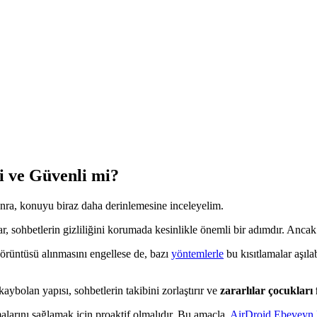
i ve Güvenli mi?
nra, konuyu biraz daha derinlemesine inceleyelim.
, sohbetlerin gizliliğini korumada kesinlikle önemli bir adımdır. Ancak b
örüntüsü alınmasını engellese de, bazı
yöntemlerle
bu kısıtlamalar aşılab
aybolan yapısı, sohbetlerin takibini zorlaştırır ve
zararlılar çocukları
larını sağlamak için proaktif olmalıdır. Bu amaçla,
AirDroid Ebeveyn 