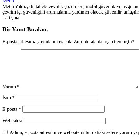
Metin
Metin Yıldız, dijital ebeveynlik çözümleri, mobil güvenlik ve uygulama
çevrim içi güvenliğini artırmalarına yardımcı olacak güvenilir, anlaşılı
Tartışma
Bir Yanıt Bırakın.
E-posta adresiniz yayınlanmayacak.
Zorunlu alanlar işaretlenmiştir
*
Yorum
*
İsim
*
E-posta
*
Web sitesi
Adımı, e-posta adresimi ve web sitemi bir dahaki sefere yorum yap