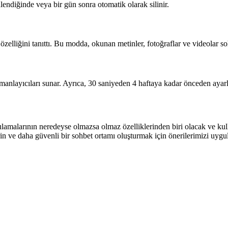
endiğinde veya bir gün sonra otomatik olarak silinir.
liğini tanıttı. Bu modda, okunan metinler, fotoğraflar ve videolar soh
zamanlayıcıları sunar. Ayrıca, 30 saniyeden 4 haftaya kadar önceden ayar
malarının neredeyse olmazsa olmaz özelliklerinden biri olacak ve kullan
 ve daha güvenli bir sohbet ortamı oluşturmak için önerilerimizi uygu