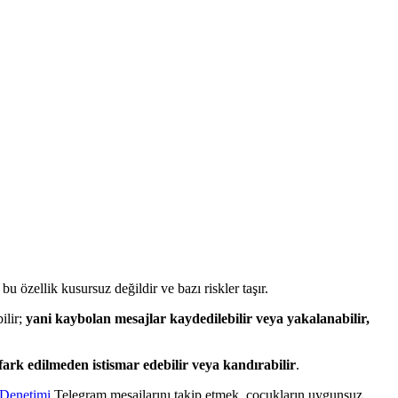
u özellik kusursuz değildir ve bazı riskler taşır.
ilir;
yani kaybolan mesajlar kaydedilebilir veya yakalanabilir,
 fark edilmeden istismar edebilir veya kandırabilir
.
Denetimi
Telegram mesajlarını takip etmek, çocukların uygunsuz