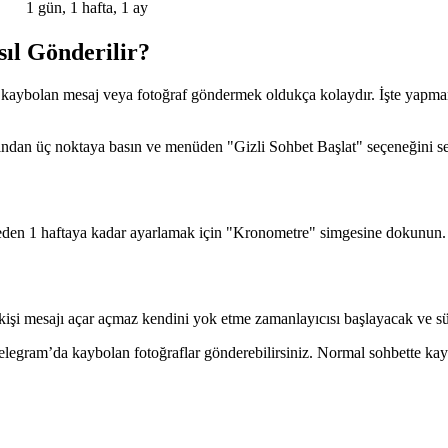
1 gün, 1 hafta, 1 ay
ıl Gönderilir?
 kaybolan mesaj veya fotoğraf göndermek oldukça kolaydır. İşte yapma
ından üç noktaya basın ve menüden "Gizli Sohbet Başlat" seçeneğini seçi
iyeden 1 haftaya kadar ayarlamak için "Kronometre" simgesine dokunun.
kişi mesajı açar açmaz kendini yok etme zamanlayıcısı başlayacak ve sür
 Telegram’da kaybolan fotoğraflar gönderebilirsiniz. Normal sohbette k