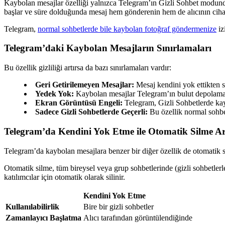
Kaybolan mesajlar özelliği yalnızca Telegram’ın Gizli Sohbet modunda 
başlar ve süre dolduğunda mesaj hem gönderenin hem de alıcının cihaz
Telegram,
normal sohbetlerde bile kaybolan fotoğraf göndermenize
iz
Telegram’daki Kaybolan Mesajların Sınırlamaları
Bu özellik gizliliği artırsa da bazı sınırlamaları vardır:
Geri Getirilemeyen Mesajlar:
Mesaj kendini yok ettikten so
Yedek Yok:
Kaybolan mesajlar Telegram’ın bulut depolama
Ekran Görüntüsü Engeli:
Telegram, Gizli Sohbetlerde kay
Sadece Gizli Sohbetlerde Geçerli:
Bu özellik normal sohbet
Telegram’da Kendini Yok Etme ile Otomatik Silme A
Telegram’da kaybolan mesajlara benzer bir diğer özellik de otomatik s
Otomatik silme, tüm bireysel veya grup sohbetlerinde (gizli sohbetlerl
katılımcılar için otomatik olarak silinir.
Kendini Yok Etme
Kullanılabilirlik
Bire bir gizli sohbetler
Zamanlayıcı Başlatma
Alıcı tarafından görüntülendiğinde