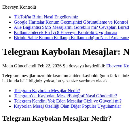
Ebeveyn Kontrolü
TikTok'ta Birini Nasıl Engellersiniz
Google Haritalar Konum Geçmişinizi Görüntüleme ve Kontrol
Aile Bağlantısı SMS Mesajlarını Görebilir mi? Cevapları Bura
Kullanılabilecek En İyi 8 Ebeveyn Kontrolü Uygulaması
Birinin Sahte Konum Kullanıp Kullanmadığını Nasıl Anlarsını
Telegram Kaybolan Mesajlar: Ne
Metin
Güncellendi Feb 22, 2026
Şu dosyaya kaydedildi:
Ebeveyn Ko
Telegram mesajlarınızın bir kısmının aniden kaybolduğunu fark ettini
hakkında hâlâ bilginiz yoksa, bu yazı size yardımcı olacak.
Telegram Kaybolan Mesajlar Nedir?
Telegram’da Kaybolan Mesaj/Fotoğraf Nasıl Gönderilir?
Telegram Kendini Yok Eden Mesajlar Gizli ve Güvenli mi?
Kaybolan Mesaj Özelliği Olan Diğer Popüler Uygulamalar
Telegram Kaybolan Mesajlar Nedir?