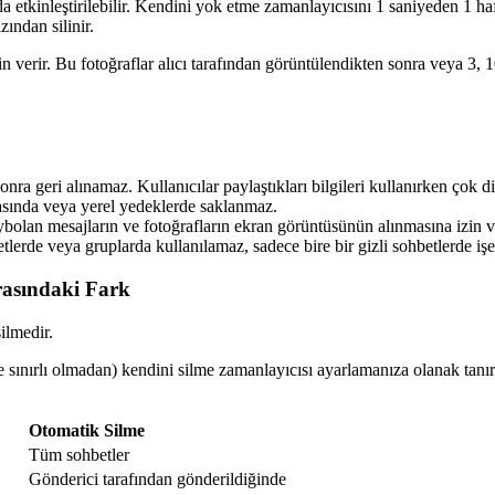
etkinleştirilebilir. Kendini yok etme zamanlayıcısını 1 saniyeden 1 haf
ından silinir.
in verir. Bu fotoğraflar alıcı tarafından görüntülendikten sonra veya 3, 
nra geri alınamaz. Kullanıcılar paylaştıkları bilgileri kullanırken çok di
sında veya yerel yedeklerde saklanmaz.
bolan mesajların ve fotoğrafların ekran görüntüsünün alınmasına izin v
lerde veya gruplarda kullanılamaz, sadece bire bir gizli sohbetlerde işe
rasındaki Fark
ilmedir.
e sınırlı olmadan) kendini silme zamanlayıcısı ayarlamanıza olanak tanır
Otomatik Silme
Tüm sohbetler
Gönderici tarafından gönderildiğinde