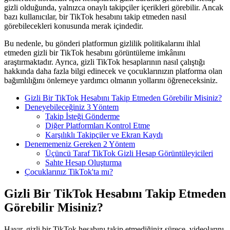
gizli olduğunda, yalnızca onaylı takipçiler içerikleri görebilir. Ancak
bazı kullanıcılar, bir TikTok hesabını takip etmeden nasıl
görebilecekleri konusunda merak içindedir.
Bu nedenle, bu gönderi platformun gizlilik politikalarını ihlal
etmeden gizli bir TikTok hesabını görüntüleme imkânını
araştırmaktadır. Ayrıca, gizli TikTok hesaplarının nasıl çalıştığı
hakkında daha fazla bilgi edinecek ve çocuklarınızın platforma olan
bağımlılığını önlemeye yardımcı olmanın yollarını öğreneceksiniz.
Gizli Bir TikTok Hesabını Takip Etmeden Görebilir Misiniz?
Deneyebileceğiniz 3 Yöntem
Takip İsteği Gönderme
Diğer Platformları Kontrol Etme
Karşılıklı Takipçiler ve Ekran Kaydı
Denememeniz Gereken 2 Yöntem
Üçüncü Taraf TikTok Gizli Hesap Görüntüleyicileri
Sahte Hesap Oluşturma
Çocuklarınız TikTok'ta mı?
Gizli Bir TikTok Hesabını Takip Etmeden
Görebilir Misiniz?
Hayır, gizli bir TikTok hesabını takip etmediğiniz sürece, videolarını,