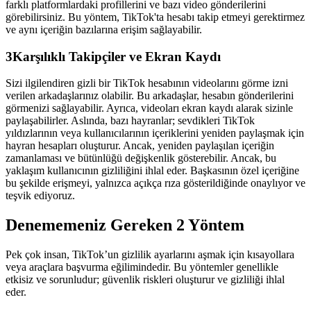
farklı platformlardaki profillerini ve bazı video gönderilerini
görebilirsiniz. Bu yöntem, TikTok'ta hesabı takip etmeyi gerektirmez
ve aynı içeriğin bazılarına erişim sağlayabilir.
3
Karşılıklı Takipçiler ve Ekran Kaydı
Sizi ilgilendiren gizli bir TikTok hesabının videolarını görme izni
verilen arkadaşlarınız olabilir. Bu arkadaşlar, hesabın gönderilerini
görmenizi sağlayabilir. Ayrıca, videoları ekran kaydı alarak sizinle
paylaşabilirler. Aslında, bazı hayranlar; sevdikleri TikTok
yıldızlarının veya kullanıcılarının içeriklerini yeniden paylaşmak için
hayran hesapları oluşturur. Ancak, yeniden paylaşılan içeriğin
zamanlaması ve bütünlüğü değişkenlik gösterebilir. Ancak, bu
yaklaşım kullanıcının gizliliğini ihlal eder. Başkasının özel içeriğine
bu şekilde erişmeyi, yalnızca açıkça rıza gösterildiğinde onaylıyor ve
teşvik ediyoruz.
Denememeniz Gereken 2 Yöntem
Pek çok insan, TikTok’un gizlilik ayarlarını aşmak için kısayollara
veya araçlara başvurma eğilimindedir. Bu yöntemler genellikle
etkisiz ve sorunludur; güvenlik riskleri oluşturur ve gizliliği ihlal
eder.