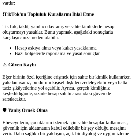
vardır:
❗
TikTok'un Topluluk Kurallarını İhlal Etme
TikTok; taklit, yanıltıcı davranış ve sahte kimliklerle hesap
oluşturmayı yasaklar. Bunu yapmak, aşağıdaki sonuçlarla
karşılaşmanıza neden olabilir:
Hesap askıya alma veya kalıcı yasaklanma
Bazı bölgelerde raporlama ve yasal sonuçlar
⚠️
Güven Kaybı
Eğer birinin özel içeriğine erişmek için sahte bir kimlik kullanırken
yakalanırsanız, bu durum kişisel ilişkileri zedeleyebilir veya hatta
taciz şikâyetlerine yol açabilir. Ayrıca, gerçek kimliğiniz
keşfedildiğinde, sizinle hesap sahibi arasındaki güven de
sarsılacaktır.
🛡️
Yanlış Örnek Olma
Ebeveynlerin, çocuklarını izlemek için sahte hesaplar kullanması,
güvenlik için aldatmanın kabul edilebilir bir şey olduğu mesajını
verir. Daha sağlıklı bir yaklaşım; açık bir diyalog ve uygun izleme