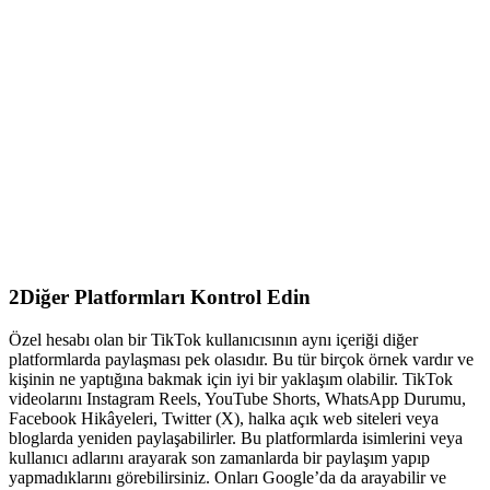
2
Diğer Platformları Kontrol Edin
Özel hesabı olan bir TikTok kullanıcısının aynı içeriği diğer
platformlarda paylaşması pek olasıdır. Bu tür birçok örnek vardır ve
kişinin ne yaptığına bakmak için iyi bir yaklaşım olabilir. TikTok
videolarını Instagram Reels, YouTube Shorts, WhatsApp Durumu,
Facebook Hikâyeleri, Twitter (X), halka açık web siteleri veya
bloglarda yeniden paylaşabilirler. Bu platformlarda isimlerini veya
kullanıcı adlarını arayarak son zamanlarda bir paylaşım yapıp
yapmadıklarını görebilirsiniz. Onları Google’da da arayabilir ve