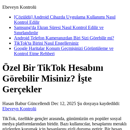
Ebeveyn Kontrolü
[Çözüldü] Android Cihazda Uygulama Kullanımı Nasıl
Kontrol Edilir
Samsung'da Ekran Süresi Nasıl Kontrol Edilir ve
Sınırlandırılır
Android Telefon Kameranızdan Biri Sizi Görebilir mi?
TikTok'ta Birini Nasıl Engellersiniz
Google Haritalar Konum Geçmişinizi Görüntüleme ve
Kontrol Etme Rehberi
Özel Bir TikTok Hesabını
Görebilir Misiniz? İşte
Gerçekler
Hasan Babur
Güncellendi Dec 12, 2025
Şu dosyaya kaydedildi:
Ebeveyn Kontrolü
TikTok, özellikle gençler arasında, günümüzün en popüler sosyal
medya platformlarından biridir. Bazı kullanıcılar, hesaplarını meraklı
gözlerden korumak için hesaplarını gizli duruma getirir. Bir hesap