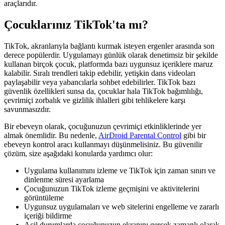
araçlarıdır.
Çocuklarınız TikTok'ta mı?
TikTok, akranlarıyla bağlantı kurmak isteyen ergenler arasında son
derece popülerdir. Uygulamayı günlük olarak denetimsiz bir şekilde
kullanan birçok çocuk, platformda bazı uygunsuz içeriklere maruz
kalabilir. Sıralı trendleri takip edebilir, yetişkin dans videoları
paylaşabilir veya yabancılarla sohbet edebilirler. TikTok bazı
güvenlik özellikleri sunsa da, çocuklar hala TikTok bağımlılığı,
çevrimiçi zorbalık ve gizlilik ihlalleri gibi tehlikelere karşı
savunmasızdır.
Bir ebeveyn olarak, çocuğunuzun çevrimiçi etkinliklerinde yer
almak önemlidir. Bu nedenle,
AirDroid Parental Control
gibi bir
ebeveyn kontrol aracı kullanmayı düşünmelisiniz. Bu güvenilir
çözüm, size aşağıdaki konularda yardımcı olur:
Uygulama kullanımını izleme ve TikTok için zaman sınırı ve
dinlenme süresi ayarlama
Çocuğunuzun TikTok izleme geçmişini ve aktivitelerini
görüntüleme
Uygunsuz uygulamaları ve web sitelerini engelleme ve zararlı
içeriği bildirme
Acil durumlarda çocuğunuzun ekranını gerçek zamanlı olarak