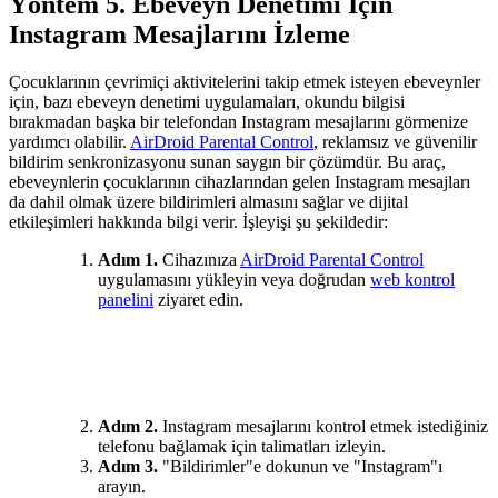
Yöntem 5. Ebeveyn Denetimi İçin
Instagram Mesajlarını İzleme
Çocuklarının çevrimiçi aktivitelerini takip etmek isteyen ebeveynler
için, bazı ebeveyn denetimi uygulamaları, okundu bilgisi
bırakmadan başka bir telefondan Instagram mesajlarını görmenize
yardımcı olabilir.
AirDroid Parental Control
, reklamsız ve güvenilir
bildirim senkronizasyonu sunan saygın bir çözümdür. Bu araç,
ebeveynlerin çocuklarının cihazlarından gelen Instagram mesajları
da dahil olmak üzere bildirimleri almasını sağlar ve dijital
etkileşimleri hakkında bilgi verir. İşleyişi şu şekildedir:
Adım 1.
Cihazınıza
AirDroid
Parental Control
uygulamasını yükleyin veya doğrudan
web kontrol
panelini
ziyaret edin.
Adım 2.
Instagram mesajlarını kontrol etmek istediğiniz
telefonu bağlamak için talimatları izleyin.
Adım 3.
"Bildirimler"e dokunun ve "Instagram"ı
arayın.