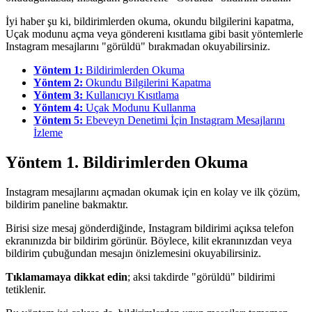
İyi haber şu ki, bildirimlerden okuma, okundu bilgilerini kapatma,
Uçak modunu açma veya göndereni kısıtlama gibi basit yöntemlerle
Instagram mesajlarını "görüldü" bırakmadan okuyabilirsiniz.
Yöntem 1:
Bildirimlerden Okuma
Yöntem 2:
Okundu Bilgilerini Kapatma
Yöntem 3:
Kullanıcıyı Kısıtlama
Yöntem 4:
Uçak Modunu Kullanma
Yöntem 5:
Ebeveyn Denetimi İçin Instagram Mesajlarını
İzleme
Yöntem 1. Bildirimlerden Okuma
Instagram mesajlarını açmadan okumak için en kolay ve ilk çözüm,
bildirim paneline bakmaktır.
Birisi size mesaj gönderdiğinde, Instagram bildirimi açıksa telefon
ekranınızda bir bildirim görünür. Böylece, kilit ekranınızdan veya
bildirim çubuğundan mesajın önizlemesini okuyabilirsiniz.
Tıklamamaya dikkat edin
; aksi takdirde "görüldü" bildirimi
tetiklenir.