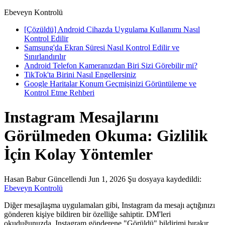
Ebeveyn Kontrolü
[Çözüldü] Android Cihazda Uygulama Kullanımı Nasıl
Kontrol Edilir
Samsung'da Ekran Süresi Nasıl Kontrol Edilir ve
Sınırlandırılır
Android Telefon Kameranızdan Biri Sizi Görebilir mi?
TikTok'ta Birini Nasıl Engellersiniz
Google Haritalar Konum Geçmişinizi Görüntüleme ve
Kontrol Etme Rehberi
Instagram Mesajlarını
Görülmeden Okuma: Gizlilik
İçin Kolay Yöntemler
Hasan Babur
Güncellendi Jun 1, 2026
Şu dosyaya kaydedildi:
Ebeveyn Kontrolü
Diğer mesajlaşma uygulamaları gibi, Instagram da mesajı açtığınızı
gönderen kişiye bildiren bir özelliğe sahiptir. DM'leri
okuduğunuzda, Instagram gönderene "Görüldü" bildirimi bırakır.