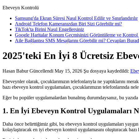
Ebeveyn Kontrolü
Samsung'da Ekran Süresi Nasıl Kontrol Edilir ve Sınırlandırılır
Android Telefon Kameranızdan Biri Sizi Görebilir mi?
TikTok'ta Birini Nasıl Engellersiniz
Google Haritalar Konum Geçmişinizi Görüntüleme ve Kontrol
Aile Bağlantısı SMS Mesajlarını Görebilir mi? Cevapları Bura
2025'teki En İyi 8 Ücretsiz Eb
Hasan Babur
Güncellendi May 15, 2026
Şu dosyaya kaydedildi:
Ebe
Ebeveynler olarak, çocuklarımızın telefonlarıyla ne yaptıklarını mera
bazı ebeveyn kontrol uygulamaları, çocuklarımızın telefonlarında nele
Eğer bu popüler uygulamalardan bunalmış durumdaysanız, bu yazıda en
1. En İyi Ebeveyn Kontrol Uygulamaları Na
Daha önce belirttiğimiz gibi, bu ebeveyn kontrol uygulamaları yaygın
kolaylaştıracak en iyi ebeveyn kontrol uygulamasını oluşturacak bazı kr