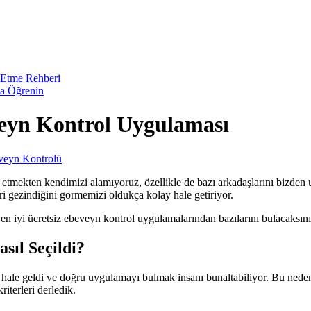
 Etme Rehberi
da Öğrenin
eveyn Kontrol Uygulaması
veyn Kontrolü
k etmekten kendimizi alamıyoruz, özellikle de bazı arkadaşlarını bizden 
ri gezindiğini görmemizi oldukça kolay hale getiriyor.
 iyi ücretsiz ebeveyn kontrol uygulamalarından bazılarını bulacaksın
sıl Seçildi?
 hale geldi ve doğru uygulamayı bulmak insanı bunaltabiliyor. Bu neden
iterleri derledik.