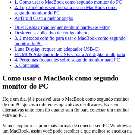
1.
Como usar o MacBook como segundo monitor do PC
2.
Top 3 métodos sem fio para usar o MacBook como
segundo monitor do PC
AirDroid Cast: a melhor opção
Duet Display (não requer nenhum hardware extra)
Deskreen – aplicativo de código aberto
3.
2 métodos com fio para usar o MacBook como segundo
monitor do PC
Luna Display (requer um adaptador USB-C)
HDMI & Adaptador de USB-C para AV digital multiporta
4.
Perguntas frequentes sobre segundo monitor para PC
5.
Conclusão
Como usar o MacBook como segundo
monitor do PC
Hoje em dia, já é possível usar o MacBook como segundo monitor
de um PC graças a diferentes aplicativos e softwares. Existem
alternativas tanto com fio quanto sem fio para conectar um monitor
extra ao PC.
Vamos explorar as principais formas de conectar seu PC Windows a
um MacBook, assim você pode escolher a que melhor se encaixa na