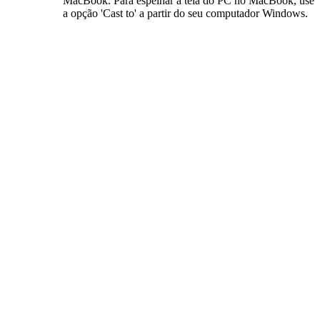
MacBook. Para espelhar a tela do PC no MacBook, use
a opção 'Cast to' a partir do seu computador Windows.