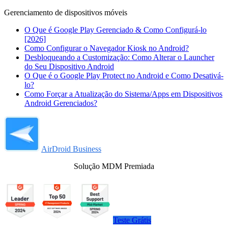
Gerenciamento de dispositivos móveis
O Que é Google Play Gerenciado & Como Configurá-lo
[2026]
Como Configurar o Navegador Kiosk no Android?
Desbloqueando a Customização: Como Alterar o Launcher
do Seu Dispositivo Android
O Que é o Google Play Protect no Android e Como Desativá-
lo?
Como Forçar a Atualização do Sistema/Apps em Dispositivos
Android Gerenciados?
AirDroid Business
Solução MDM Premiada
Teste Grátis