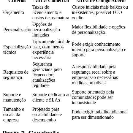
Critérios
MDM Comercial
MDM de Código Aberto
Taxas de
Custos iniciais mais baixos ou
Orçamento
licenciamento e
inexistentes; possível TCO
custos de assinatura
oculto
Opções de
Maior flexibilidade e opções
Personalização
personalização
de personalização
limitadas
Tipicamente fácil de
Pode exigir conhecimento
Especialização
usar, com menos
interno para personalização e
técnica
experiência
suporte
necessária
Segurança
A responsabilidade pela
gerenciada pelo
Requisitos de
segurança recai sobre a
fornecedor;
segurança
empresa; são necessárias
atualizações
medidas proativas
regulares
Suporte orientado pela
Suporte e
Suporte dedicado ao
comunidade; pode ser
manutenção
cliente e SLAs
inconsistente
Tamanho e
Projetado para
Pode exigir trabalho adicional
escala da
escalabilidade e
para ser dimensionado
empresa
desempenho