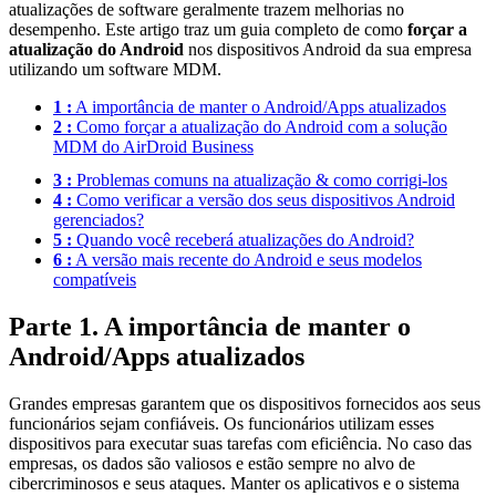
atualizações de software geralmente trazem melhorias no
desempenho. Este artigo traz um guia completo de como
forçar a
atualização do Android
nos dispositivos Android da sua empresa
utilizando um software MDM.
1 :
A importância de manter o Android/Apps atualizados
2 :
Como forçar a atualização do Android com a solução
MDM do AirDroid Business
3 :
Problemas comuns na atualização & como corrigi-los
4 :
Como verificar a versão dos seus dispositivos Android
gerenciados?
5 :
Quando você receberá atualizações do Android?
6 :
A versão mais recente do Android e seus modelos
compatíveis
Parte 1. A importância de manter o
Android/Apps atualizados
Grandes empresas garantem que os dispositivos fornecidos aos seus
funcionários sejam confiáveis. Os funcionários utilizam esses
dispositivos para executar suas tarefas com eficiência. No caso das
empresas, os dados são valiosos e estão sempre no alvo de
cibercriminosos e seus ataques. Manter os aplicativos e o sistema