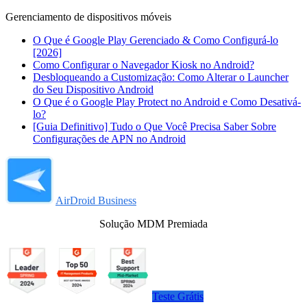
Gerenciamento de dispositivos móveis
O Que é Google Play Gerenciado & Como Configurá-lo
[2026]
Como Configurar o Navegador Kiosk no Android?
Desbloqueando a Customização: Como Alterar o Launcher
do Seu Dispositivo Android
O Que é o Google Play Protect no Android e Como Desativá-
lo?
[Guia Definitivo] Tudo o Que Você Precisa Saber Sobre
Configurações de APN no Android
AirDroid Business
Solução MDM Premiada
Teste Grátis