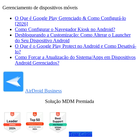
Gerenciamento de dispositivos móveis
O Que é Google Play Gerenciado & Como Configurá-lo
[2026]
Como Configurar o Navegador Kiosk no Android?
Desbloqueando a Customização: Como Alterar o Launcher
do Seu Dispositivo Android
O Que é o Google Play Protect no Android e Como Desativá-
lo?
Como Forçar a Atualização do Sistema/Apps em Dispositivos
Android Gerenciados?
AirDroid Business
Solução MDM Premiada
Teste Grátis