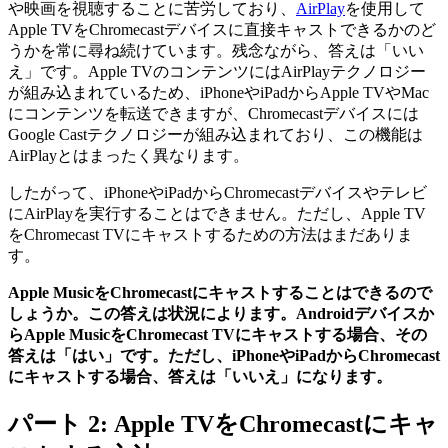
や映画を視聴することに苦労しており、
AirPlay
を使用して
Apple TVをChromecastデバイスに直接キャストできるかのど
うかを常に尋ね続けています。残念ながら、答えは「いい
え」です。Apple TVのコンテンツにはAirPlayテクノロジー
が組み込まれているため、iPhoneやiPadからApple TVやMac
にコンテンツを転送できますが、Chromecastデバイスには
Google Castテクノロジーが組み込まれており、この機能は
AirPlayとはまったく異なります。
したがって、iPhoneやiPadからChromecastデバイスやテレビ
にAirPlayを実行することはできません。ただし、Apple TV
をChromecast TVにキャストするための方法はまだありま
す。
Apple MusicをChromecastにキャストすることはできるので
しょうか。この答えは状況によります。Androidデバイスか
らApple MusicをChromecast TVにキャストする場合、その
答えは「はい」です。ただし、iPhoneやiPadからChromecast
にキャストする場合、答えは「いいえ」になります。
パート 2: Apple TVをChromecastにキャ