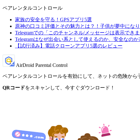
ペアレンタルコントロール
家族の安全を守る！GPSアプリ5選
原神の口コミ評価とその魅力とは？！子供が夢中になり
Telegramでの「このチャンネル/メッセージは表示で
Telegramはなぜ出会い系として使えるのか、安全なのか
【試行済み】電話クローンアプリ5選のレビュー
AirDroid Parental Control
ペアレンタルコントロールを有効にして、ネットの危険から
QRコード
をスキャンして、今すぐダウンロード！