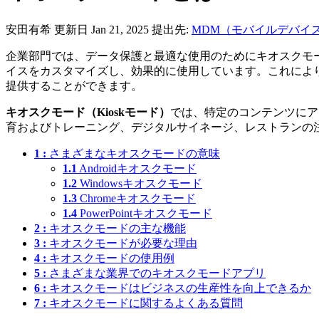
安田有希
更新日 Jan 21, 2025
提出先:
MDM（モバイルデバイ
企業部門では、データ保護と最適な使用のためにキオスクモ
イスをカスタマイズし、効果的に使用しています。これによ
提供することができます。
キオスクモード（Kioskモード）
では、特定のコンテンツにア
育およびトレーニング、デジタルサイネージ、レストランの
1 :
さまざまなキオスクモードの意味
1.1
Androidキオスクモード
1.2
Windowsキオスクモード
1.3
Chromeキオスクモード
1.4
PowerPointキオスクモード
2 :
キオスクモードの主な機能
3 :
キオスクモードが必要な理由
4 :
キオスクモードの使用例
5 :
さまざまな業界でのキオスクモードアプリ
6 :
キオスクモードはビジネスの生産性を向上できるか
7 :
キオスクモードに関するよくある質問