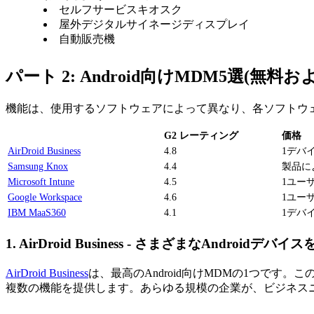
セルフサービスキオスク
屋外デジタルサイネージディスプレイ
自動販売機
パート 2: Android向けMDM5選(無
機能は、使用するソフトウェアによって異なり、各ソフトウェア
G2 レーティング
価格
AirDroid Business
4.8
1デバ
Samsung Knox
4.4
製品に
Microsoft Intune
4.5
1ユー
Google Workspace
4.6
1ユー
IBM MaaS360
4.1
1デバ
1.
AirDroid Business - さまざまなAndroidデバイ
AirDroid Business
は、最高のAndroid向けMDMの1つです
複数の機能を提供します。あらゆる規模の企業が、ビジネス