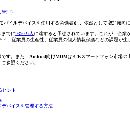
ス管理）
モバイルデバイスを使用する労働者)は、依然として増加傾向
4年までに
9350万人
に達すると予想されています。これが、企業が
ティ、従業員の生産性、従業員の個人情報保護などの課題が生
項です。また、
Android向けMDM
はB2Bスマートフォン市場の
す。ご参照ください。
するヒント
み
イズデバイスを管理する方法