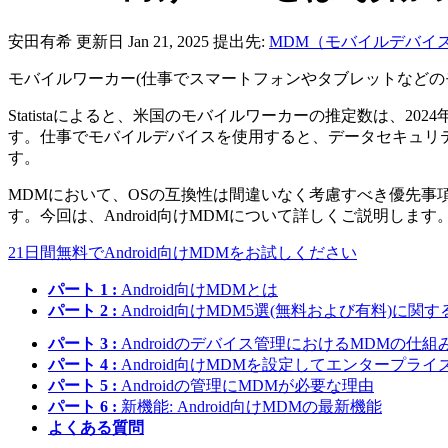
安田有希
更新日 Jan 21, 2025
提出先:
MDM（モバイルデバイ
モバイルワーカー(仕事でスマートフォンやタブレットなどの
Statistaによると、米国のモバイルワーカーの推定数は、202
す。仕事でモバイルデバイスを使用すると、データセキュリ
す。
MDMにおいて、OSの互換性は間違いなく考慮すべき優先事
す。今回は、Android向けMDMについて詳しくご説明しま
21日間無料でAndroid向けMDMをお試しください
パート 1 :
Android向けMDMとは
パート 2 :
Android向けMDM5選(無料および有料)に関
パート 3 :
Androidのデバイス管理におけるMDMの仕組
パート 4 :
Android向けMDMを設定してエンタープラ
パート 5 :
Androidの管理にMDMが必要な理由
パート 6 :
新機能: Android向けMDMの最新機能
よくある質問