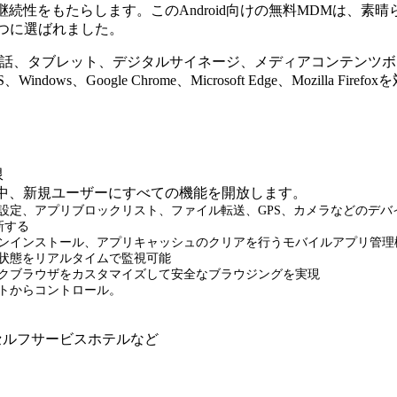
続性をもたらします。このAndroid向けの無料MDMは、
ールの1つに選ばれました。
可能で、携帯電話、タブレット、デジタルサイネージ、メディアコン
ws、Google Chrome、Microsoft Edge、Mozilla Fir
限
sの試用期間中、新規ユーザーにすべての機能を開放します。
の設定、アプリブロックリスト、ファイル転送、GPS、カメラなどのデ
新する
ールとアンインストール、アプリキャッシュのクリアを行うモバイルアプリ管理
状態をリアルタイムで監視可能
クブラウザをカスタマイズして安全なブラウジングを実現
トからコントロール。
セルフサービスホテルなど