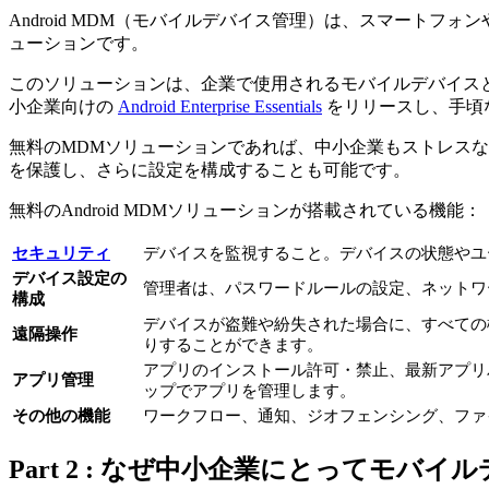
Android MDM（モバイルデバイス管理）は、スマートフ
ューションです。
このソリューションは、企業で使用されるモバイルデバイスとMDMソ
小企業向けの
Android Enterprise Essentials
をリリースし、手頃
無料のMDMソリューションであれば、中小企業もストレス
を保護し、さらに設定を構成することも可能です。
無料のAndroid MDMソリューションが搭載されている機能：
セキュリティ
デバイスを監視すること。デバイスの状態やユ
デバイス設定の
管理者は、パスワードルールの設定、ネットワ
構成
デバイスが盗難や紛失された場合に、すべての
遠隔操作
りすることができます。
アプリのインストール許可・禁止、最新アプリバ
アプリ管理
ップでアプリを管理します。
その他の機能
ワークフロー、通知、ジオフェンシング、フ
Part 2 : なぜ中小企業にとってモバ