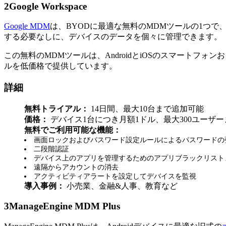
2
Google Workspace
Google MDM
は、BYODに最適な無料のMDMツールの1つで、会
する必要なしに、デバイスのデータを個々に管理できます。
この無料のMDMツールは、AndroidとiOSのスマートフォン
ルを低価格で提供しています。
詳細
無料トライアル：
14日間、最大10台まで追加可能
価格：
デバイス1台につき月額1ドル、最大300ユーザ
無料でご利用可能な機能：
画面ロックおよびパスワード設定ルールによるパスワードの
二段階認証
デバイス上のアプリを管理するためのアプリブラックリスト
遠隔からアカウントの消去
アクティビティアラートを設定してデバイスを監視
導入事例：
小売業、金融&人事、教育など
3
ManageEngine MDM Plus