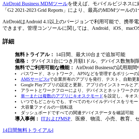
AirDroid Business MDMツール
を使えば、モバイルビジネスに継
「G2 2021-2023 Grid Reports」により、最高のMDMツ
AirDroidはAndroid 4.1以上のバージョンで利用
できます。管理コンソールに関しては、Android、iOS、macOS、Windo
詳細
無料トライアル：
14日間、最大10台まで追加可能
価格：
デバイス1台につき月額1ドル、デバイス数無制
無料でご利用可能な機能：
AirDroid Busines
パスワード、ネットワーク、APNなどを管理するポリシー
AMSサービスe
で企業所有のアプリを発行、テスト、自動更
Google Playアプリの設定と更新、アプリのインスト
アラートとワークフローにより、デバイスとネットワークの
単一または複数のアプリにキオスクモード
を設定し、キオス
いつでもどこからでも、すべてのモバイルデバイスをリモー
大容量ファイルの一括転送
ダッシュボードですべての関連デバイスデータを確認可能
導入事例：
ITおよびMSP
、医療、物流、小売、教育、
14日間無料トライアルl