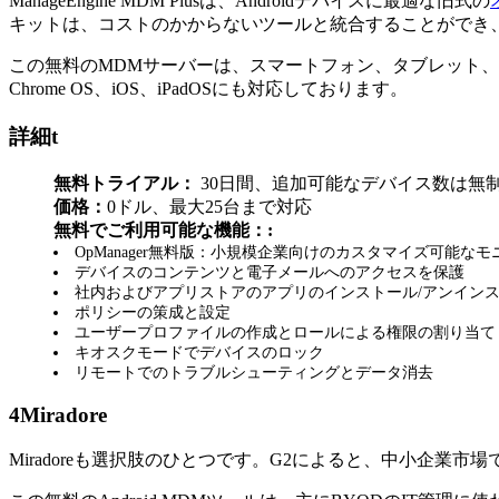
ManageEngine MDM Plusは、Androidデバイスに最適な旧式の
キットは、コストのかからないツールと統合することができ
この無料のMDMサーバーは、スマートフォン、タブレット、
Chrome OS、iOS、iPadOSにも対応しております。
詳細t
無料トライアル：
30日間、追加可能なデバイス数は無
価格：
0ドル、最大25台まで対応
無料でご利用可能な機能：:
OpManager無料版：小規模企業向けのカスタマイズ可能
デバイスのコンテンツと電子メールへのアクセスを保護
社内およびアプリストアのアプリのインストール/アンイン
ポリシーの策成と設定
ユーザープロファイルの作成とロールによる権限の割り当て
キオスクモードでデバイスのロック
リモートでのトラブルシューティングとデータ消去
4
Miradore
Miradoreも選択肢のひとつです。G2によると、中小企業市