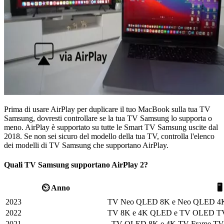
Prima di usare AirPlay per duplicare il tuo MacBook sulla tua TV
Samsung, dovresti controllare se la tua TV Samsung lo supporta o
meno. AirPlay è supportato su tutte le Smart TV Samsung uscite dal
2018. Se non sei sicuro del modello della tua TV, controlla l'elenco
dei modelli di TV Samsung che supportano AirPlay.
Quali TV Samsung supportano AirPlay 2?
⏲️ Anno

2023
TV Neo QLED 8K e Neo QLED 4
2022
TV 8K e 4K QLED e TV OLED TV 
2021
TV QLED 8K e 4K TV Frame TV 