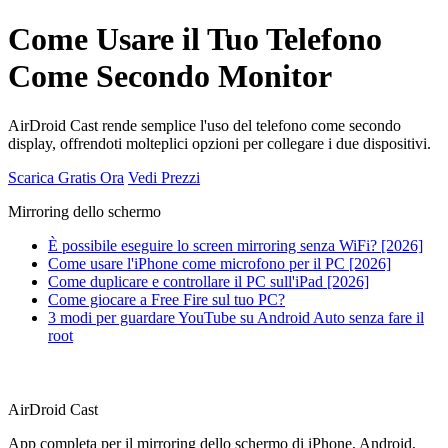
Come Usare il Tuo Telefono
Come Secondo Monitor
AirDroid Cast rende semplice l'uso del telefono come secondo
display, offrendoti molteplici opzioni per collegare i due dispositivi.
Scarica Gratis Ora
Vedi Prezzi
Mirroring dello schermo
È possibile eseguire lo screen mirroring senza WiFi? [2026]
Come usare l'iPhone come microfono per il PC [2026]
Come duplicare e controllare il PC sull'iPad [2026]
Come giocare a Free Fire sul tuo PC?
3 modi per guardare YouTube su Android Auto senza fare il
root
AirDroid Cast
App completa per il mirroring dello schermo di iPhone, Android,