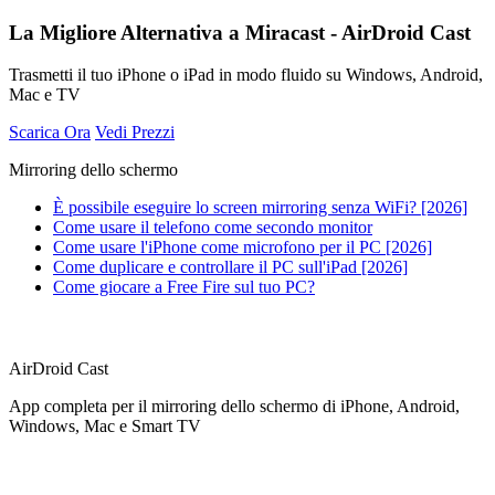
La Migliore Alternativa a Miracast - AirDroid Cast
Trasmetti il tuo iPhone o iPad in modo fluido su Windows, Android,
Mac e TV
Scarica Ora
Vedi Prezzi
Mirroring dello schermo
È possibile eseguire lo screen mirroring senza WiFi? [2026]
Come usare il telefono come secondo monitor
Come usare l'iPhone come microfono per il PC [2026]
Come duplicare e controllare il PC sull'iPad [2026]
Come giocare a Free Fire sul tuo PC?
AirDroid Cast
App completa per il mirroring dello schermo di iPhone, Android,
Windows, Mac e Smart TV