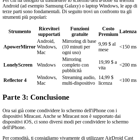
Per chi ha bisogno di trasmettere lo schermo dell'iPhone su telefoni
Android (ad esempio Samsung Galaxy) o laptop Windows, le app di
terze parti sono fondamentali. Di seguito trovi un confronto tra gli
strumenti più popolari:
Ricevitori
Funzioni
Costo
Strumento
Latenza
supportati
gratuite
Premium
Android,
Mirroring di base
9,99 $ al
ApowerMirror
Windows,
(10 minuti per
<150 ms
mese
Mac
ogni uso)
Mirroring
19,99 $ a
LonelyScreen
Windows
completo con
<200 ms
vita
pubblicità
Windows,
Streaming audio,
14,99 $
Reflector 4
<100 ms
Mac
multi-dispositivo
licenza
Parte 3: Conclusione
Ora sai già come condividere lo schermo dell'iPhone con i
dispositivi Miracast. Anche se Miracast non è supportato dai
dispositivi iOS, ci sono diversi modi per condividere lo schermo
dell'iPhone.
Per comodità, ti consigliamo vivamente di utilizzare AirDroid Cast