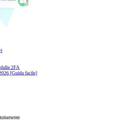
vi
 dalla 2FA
026 [Guida facile]
atuitamente