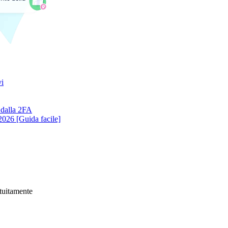
vi
 dalla 2FA
026 [Guida facile]
atuitamente