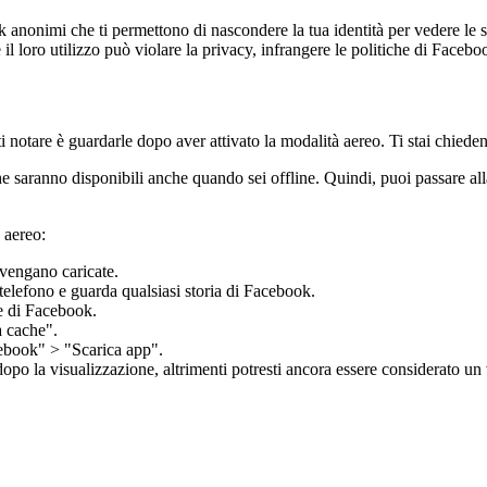
 anonimi che ti permettono di nascondere la tua identità per vedere le s
l loro utilizzo può violare la privacy, infrangere le politiche di Faceboo
i notare è guardarle dopo aver attivato la modalità aereo. Ti stai chie
he saranno disponibili anche quando sei offline. Quindi, puoi passare a
 aereo:
 vengano caricate.
 telefono e guarda qualsiasi storia di Facebook.
e di Facebook.
 cache".
ebook" > "Scarica app".
po la visualizzazione, altrimenti potresti ancora essere considerato un 