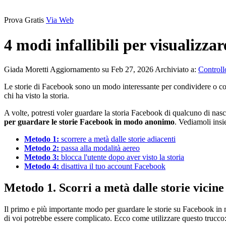
Prova Gratis
Via Web
4 modi infallibili per visualizz
Giada Moretti
Aggiornamento su Feb 27, 2026
Archiviato a:
Controll
Le storie di Facebook sono un modo interessante per condividere o cono
chi ha visto la storia.
A volte, potresti voler guardare la storia Facebook di qualcuno di nascos
per guardare le storie Facebook in modo anonimo
. Vediamoli ins
Metodo 1:
scorrere a metà dalle storie adiacenti
Metodo 2:
passa alla modalità aereo
Metodo 3:
blocca l'utente dopo aver visto la storia
Metodo 4:
disattiva il tuo account Facebook
Metodo 1. Scorri a metà dalle storie vicine
Il primo e più importante modo per guardare le storie su Facebook in 
di voi potrebbe essere complicato. Ecco come utilizzare questo trucco