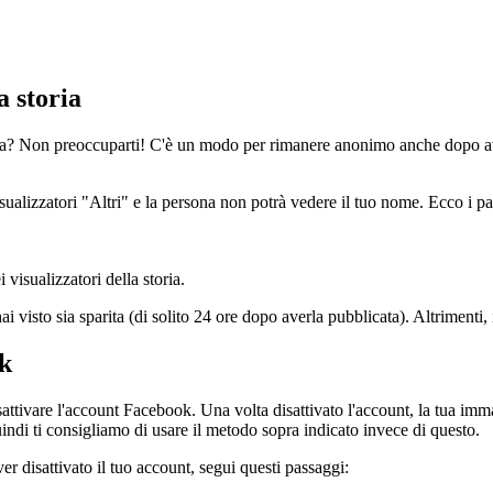
a storia
ia? Non preoccuparti! C'è un modo per rimanere anonimo anche dopo aver
sualizzatori "Altri" e la persona non potrà vedere il tuo nome. Ecco i pas
 visualizzatori della storia.
i visto sia sparita (di solito 24 ore dopo averla pubblicata). Altrimenti, i
ok
tivare l'account Facebook. Una volta disattivato l'account, la tua imma
indi ti consigliamo di usare il metodo sopra indicato invece di questo.
r disattivato il tuo account, segui questi passaggi: