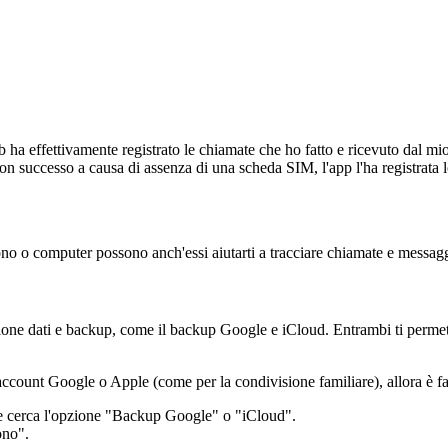
b ha effettivamente registrato le chiamate che ho fatto e ricevuto dal mi
on successo a causa di assenza di una scheda SIM, l'app l'ha registrata lo
lefono o computer possono anch'essi aiutarti a tracciare chiamate e messag
ione dati e backup, come il backup Google e iCloud. Entrambi ti permett
account Google o Apple (come per la condivisione familiare), allora è faci
o e cerca l'opzione "Backup Google" o "iCloud".
ono".