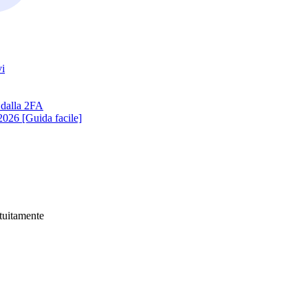
vi
 dalla 2FA
026 [Guida facile]
atuitamente