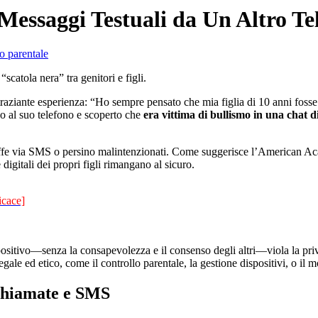
Messaggi Testuali da Un Altro Te
o parentale
scatola nera” tra genitori e figli.
traziante esperienza: “Ho sempre pensato che mia figlia di 10 anni fosse
 al suo telefono e scoperto che
era vittima di bullismo in una chat 
uffe via SMS o persino malintenzionati. Come suggerisce l’American A
 digitali dei propri figli rimangano al sicuro.
icace]
spositivo—senza la consapevolezza e il consenso degli altri—viola la pr
egale ed etico, come il controllo parentale, la gestione dispositivi, o il
 Chiamate e SMS