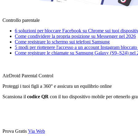
Controllo parentale
6 soluzioni per bloccare Facebook su Chrome sui tuoi dispositi
Come condividere la propria posizione su Messenger nel 2026
Come registrare lo schermo sui telefoni Samsung
5 modi per riottenere l'accesso a un account Instagram bloccato
Come registrare le chiamate su Samsung Galaxy (S9–S24) nel 2
AirDroid Parental Control
Proteggi i tuoi figli a 360° e assicura un equilibrio online
Scansiona il
codice QR
con il tuo dispositivo mobile per ottenerlo gr
Prova Gratis
Via Web