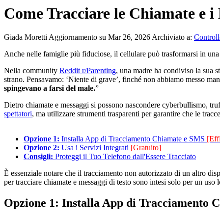
Come Tracciare le Chiamate e i 
Giada Moretti
Aggiornamento su Mar 26, 2026
Archiviato a:
Controll
Anche nelle famiglie più fiduciose, il cellulare può trasformarsi in una “
Nella community
Reddit r/Parenting
, una madre ha condiviso la sua s
strano. Pensavamo: ‘Niente di grave’, finché non abbiamo messo mano
spingevano a farsi del male.
”
Dietro chiamate e messaggi si possono nascondere cyberbullismo, tr
spettatori
, ma utilizzare strumenti trasparenti per garantire che le tracce
Opzione 1:
Installa App di Tracciamento Chiamate e SMS
[Eff
Opzione 2:
Usa i Servizi Integrati
[Gratuito]
Consigli:
Proteggi il Tuo Telefono dall'Essere Tracciato
È essenziale notare che il tracciamento non autorizzato di un altro di
per tracciare chiamate e messaggi di testo sono intesi solo per un uso l
Opzione 1: Installa App di Tracciamento