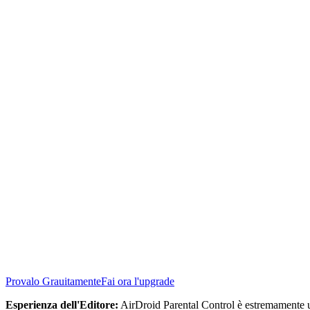
Provalo Grauitamente
Fai ora l'upgrade
Esperienza dell'Editore:
AirDroid Parental Control è estremamente ut