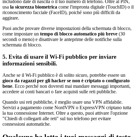
includono date di nascita o il tuo numero di telefono. Oltre al PIN,
usa
la sicurezza biometrica
come l'impronta digitale (TouchID) o il
riconoscimento facciale (FaceID), poiché sono più difficili da
aggirare.
Puoi anche provare diverse impostazioni della schermata di blocco,
come impostare un
tempo di blocco automatico più breve
(30
secondi o meno) e disattivare le anteprime delle notifiche sulla
schermata di blocco.
5. Evita di usare il Wi-Fi pubblico per inviare
informazioni sensibili.
Anche se il Wi-Fi pubblico è di solito sicuro, potrebbe essere un
gioco da ragazzi per gli hacker se non è criptato o configurato
bene
. Ecco perché non dovresti mai mandare messaggi importanti,
accedere ai conti bancari o fare acquisti sulle reti pubbliche.
Quando usi reti pubbliche, è meglio usare una VPN affidabile.
Servizi a pagamento come NordVPN o ExpressVPN criptano tutta
la tua connessione Internet. Oltre a questo, puoi attivare l'opzione
"Chiedi di collegarti alle reti" sul tuo telefono per evitare
connessioni automatiche.