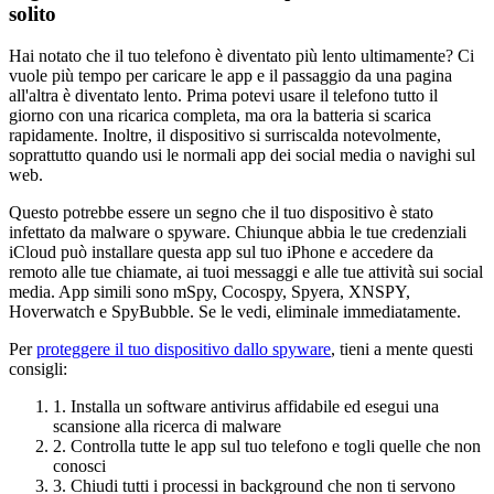
solito
Hai notato che il tuo telefono è diventato più lento ultimamente? Ci
vuole più tempo per caricare le app e il passaggio da una pagina
all'altra è diventato lento. Prima potevi usare il telefono tutto il
giorno con una ricarica completa, ma ora la batteria si scarica
rapidamente. Inoltre, il dispositivo si surriscalda notevolmente,
soprattutto quando usi le normali app dei social media o navighi sul
web.
Questo potrebbe essere un segno che il tuo dispositivo è stato
infettato da malware o spyware. Chiunque abbia le tue credenziali
iCloud può installare questa app sul tuo iPhone e accedere da
remoto alle tue chiamate, ai tuoi messaggi e alle tue attività sui social
media. App simili sono mSpy, Cocospy, Spyera, XNSPY,
Hoverwatch e SpyBubble. Se le vedi, eliminale immediatamente.
Per
proteggere il tuo dispositivo dallo spyware
, tieni a mente questi
consigli:
1. Installa un software antivirus affidabile ed esegui una
scansione alla ricerca di malware
2. Controlla tutte le app sul tuo telefono e togli quelle che non
conosci
3. Chiudi tutti i processi in background che non ti servono