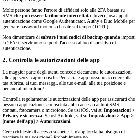
Molte persone fanno l'errore di affidarsi solo alla 2FA basata su
SMS,
che può essere facilmente intercettata
. Invece, usa app di
autenticazione come Google Authenticator, Authy e Duo Mobile per
generare password monouso basate sul tempo (TOTP).
Non dimenticare di
salvare i tuoi codici di backup quando
imposti
la 2FA: ti serviranno se perdi l'accesso al tuo dispositivo di
autenticazione.
2. Controlla le autorizzazioni delle app
La maggior parte degli utenti concede ciecamente le autorizzazioni
alle app senza capire i rischi. Pensaci: le app possono accedere alla
tua rubrica, ai tuoi messaggi, alle tue e-mail, alla tua posizione e
persino al microfono!
Controlla regolarmente le autorizzazioni delle app per assicurarti che
nessuna applicazione sconosciuta abbia accesso ai tuoi SMS,
contatti, fotocamera o microfono. Se usi iOS, vai su
Impostazioni >
Privacy e sicurezza
. Se usi Android, vai su
Impostazioni > App >
[nome dell'app] > Autorizzazioni
.
Cerca richieste di accesso sospette. Un'app torcia ha bisogno di
tracciare la tua posizione? Probabilmente no.