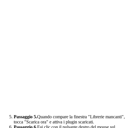
Passaggio 5.
Quando compare la finestra "Librerie mancanti",
tocca "Scarica ora" e attiva i plugin scaricati.
Passaggio 6.
Fai clic con il pulsante destro del mouse sul