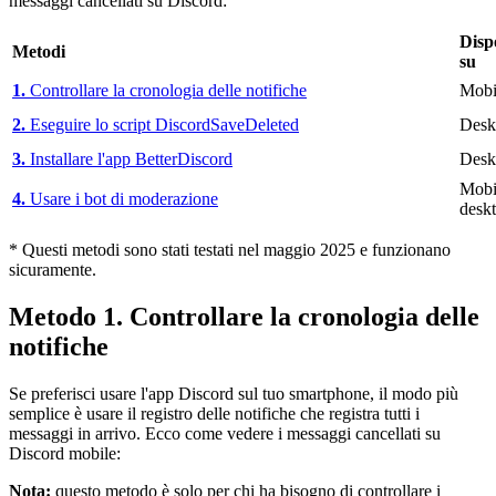
messaggi cancellati su Discord:
Disp
Metodi
su
1.
Controllare la cronologia delle notifiche
Mobi
2.
Eseguire lo script DiscordSaveDeleted
Desk
3.
Installare l'app BetterDiscord
Desk
Mobi
4.
Usare i bot di moderazione
desk
* Questi metodi sono stati testati nel maggio 2025 e funzionano
sicuramente.
Metodo 1. Controllare la cronologia delle
notifiche
Se preferisci usare l'app Discord sul tuo smartphone, il modo più
semplice è usare il registro delle notifiche che registra tutti i
messaggi in arrivo. Ecco come vedere i messaggi cancellati su
Discord mobile:
Nota:
questo metodo è solo per chi ha bisogno di controllare i