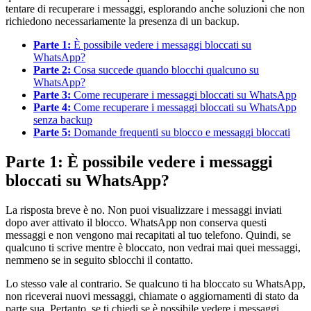
tentare di recuperare i messaggi, esplorando anche soluzioni che non
richiedono necessariamente la presenza di un backup.
Parte 1:
È possibile vedere i messaggi bloccati su
WhatsApp?
Parte 2:
Cosa succede quando blocchi qualcuno su
WhatsApp?
Parte 3:
Come recuperare i messaggi bloccati su WhatsApp
Parte 4:
Come recuperare i messaggi bloccati su WhatsApp
senza backup
Parte 5:
Domande frequenti su blocco e messaggi bloccati
Parte 1: È possibile vedere i messaggi
bloccati su WhatsApp?
La risposta breve è no. Non puoi visualizzare i messaggi inviati
dopo aver attivato il blocco. WhatsApp non conserva questi
messaggi e non vengono mai recapitati al tuo telefono. Quindi, se
qualcuno ti scrive mentre è bloccato, non vedrai mai quei messaggi,
nemmeno se in seguito sblocchi il contatto.
Lo stesso vale al contrario. Se qualcuno ti ha bloccato su WhatsApp,
non riceverai nuovi messaggi, chiamate o aggiornamenti di stato da
parte sua. Pertanto, se ti chiedi se è possibile vedere i messaggi