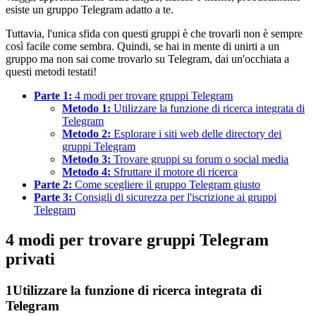
esiste un gruppo Telegram adatto a te.
Tuttavia, l'unica sfida con questi gruppi è che trovarli non è sempre
così facile come sembra. Quindi, se hai in mente di unirti a un
gruppo ma non sai come trovarlo su Telegram, dai un'occhiata a
questi metodi testati!
Parte 1:
4 modi per trovare gruppi Telegram
Metodo 1:
Utilizzare la funzione di ricerca integrata di
Telegram
Metodo 2:
Esplorare i siti web delle directory dei
gruppi Telegram
Metodo 3:
Trovare gruppi su forum o social media
Metodo 4:
Sfruttare il motore di ricerca
Parte 2:
Come scegliere il gruppo Telegram giusto
Parte 3:
Consigli di sicurezza per l'iscrizione ai gruppi
Telegram
4 modi per trovare gruppi Telegram
privati
1
Utilizzare la funzione di ricerca integrata di
Telegram