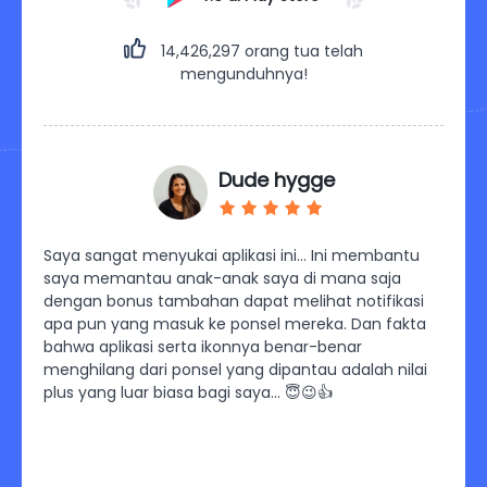
14,426,303
orang tua telah
mengunduhnya!
Dude hygge
da
Saya sangat menyukai aplikasi ini… Ini membantu
Saya 
aya
saya memantau anak-anak saya di mana saja
Aplik
ebih
dengan bonus tambahan dapat melihat notifikasi
Saya 
kir
apa pun yang masuk ke ponsel mereka. Dan fakta
menyi
 untuk
bahwa aplikasi serta ikonnya benar-benar
waktu
menghilang dari ponsel yang dipantau adalah nilai
anak-
plus yang luar biasa bagi saya… 😇😉👍