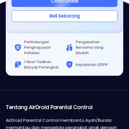
Coba Gratis
Beli Sekarang
Perlindungan
Pengasuhan
Penghapusan
Bersama yang
Instalasi
Mudah
1 Akun Tautkan
Kepatuhan GDPR
Banyak Perangkat
Tentang AirDroid Parental Control
AirDroid Parental Control membantu Ayah/Bunda
memantau dan mengelola perangkat anak dengan