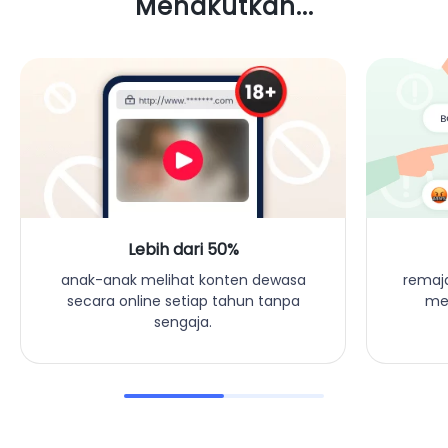
Menakutkan...
Lebih dari 50%
remaja
anak-anak melihat konten dewasa
men
secara online setiap tahun tanpa
sengaja.