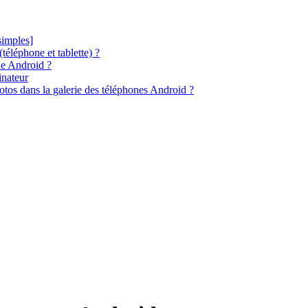
simples]
éléphone et tablette) ?
ne Android ?
inateur
tos dans la galerie des téléphones Android ?