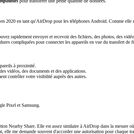
ompatibles
pour transférer une petite quantité de données.
 en 2020 en tant qu'AirDrop pour les téléphones Android. Comme elle rep
ouvez rapidement envoyer et recevoir des fichiers, des photos, des vidéos 
dures compliquées pour connecter les appareils en vue du transfert de fi
ppareils à proximité.
 des vidéos, des documents et des applications.
t contrôler votre visibilité auprès des autres.
ogle Pixel et Samsung.
ction Nearby Share. Elle est assez similaire à AirDrop dans la mesure où e
 elle me demande souvent d'accorder une autorisation pour chaque transfer