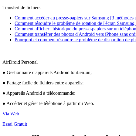
Transfert de fichiers
Comment accéder au presse-papiers sur Samsung [3 méthodes 
Comment résoudre le problème de rotation de l'écran Samsung (t
Comment afficher l'historique du presse-papiers sur un télépho
Comment transférer des photos d'Android vers iPhone sans ord
Pourquoi et comment résoudre le problème de disparition de pho
AirDroid Personal
● Gestionnaire d'appareils Android tout-en-un;
● Partage facile de fichiers entre appareils;
● Appareils Android à télécommande;
● Accéder et gérer le téléphone à partir du Web.
Via Web
Essai Gratuit