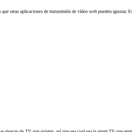
os que otras aplicaciones de transmisión de vídeo web pueden ignorar.
s marcas de TV que existen, así que sea cual sea la smart TV que tenga