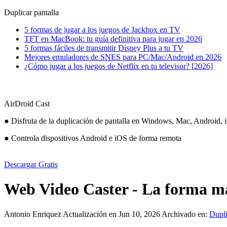
Duplicar pantalla
5 formas de jugar a los juegos de Jackbox en TV
TFT en MacBook: tu guía definitiva para jugar en 2026
5 formas fáciles de transmitir Disney Plus a tu TV
Mejores emuladores de SNES para PC/Mac/Android en 2026
¿Cómo jugar a los juegos de Netflix en tu televisor? [2026]
AirDroid Cast
● Disfruta de la duplicación de pantalla en Windows, Mac, Android, 
● Controla dispositivos Android e iOS de forma remota
Descargar Gratis
Web Video Caster - La forma más
Antonio Enriquez
Actualización en Jun 10, 2026
Archivado en:
Dupli