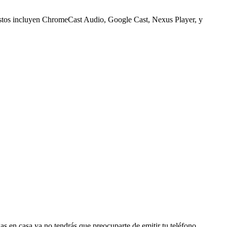
 Estos incluyen ChromeCast Audio, Google Cast, Nexus Player, y
s en casa ya no tendrás que preocuparte de emitir tu teléfono.