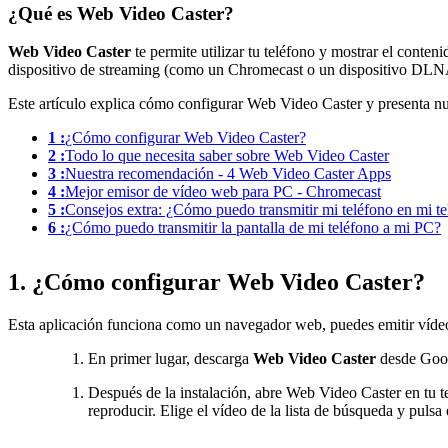
¿Qué es Web Video Caster?
Web Video Caster
te permite utilizar tu teléfono y mostrar el cont
dispositivo de streaming (como un Chromecast o un dispositivo DLNA)
Este artículo explica cómo configurar Web Video Caster y presenta num
1 :
¿Cómo configurar Web Video Caster?
2 :
Todo lo que necesita saber sobre Web Video Caster
3 :
Nuestra recomendación - 4 Web Video Caster Apps
4 :
Mejor emisor de vídeo web para PC - Chromecast
5 :
Consejos extra: ¿Cómo puedo transmitir mi teléfono en mi te
6 :
¿Cómo puedo transmitir la pantalla de mi teléfono a mi PC?
1. ¿Cómo configurar Web Video Caster?
Esta aplicación funciona como un navegador web, puedes emitir vídeo 
En primer lugar, descarga
Web Video Caster
desde Googl
Después de la instalación, abre Web Video Caster en tu te
reproducir. Elige el vídeo de la lista de búsqueda y puls