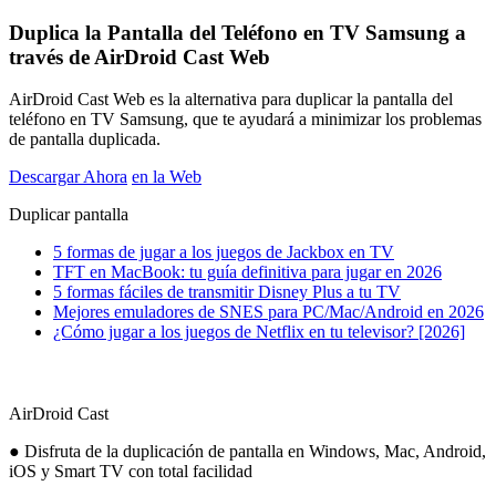
Duplica la Pantalla del Teléfono en TV Samsung a
través de AirDroid Cast Web
AirDroid Cast Web es la alternativa para duplicar la pantalla del
teléfono en TV Samsung, que te ayudará a minimizar los problemas
de pantalla duplicada.
Descargar Ahora
en la Web
Duplicar pantalla
5 formas de jugar a los juegos de Jackbox en TV
TFT en MacBook: tu guía definitiva para jugar en 2026
5 formas fáciles de transmitir Disney Plus a tu TV
Mejores emuladores de SNES para PC/Mac/Android en 2026
¿Cómo jugar a los juegos de Netflix en tu televisor? [2026]
AirDroid Cast
● Disfruta de la duplicación de pantalla en Windows, Mac, Android,
iOS y Smart TV con total facilidad