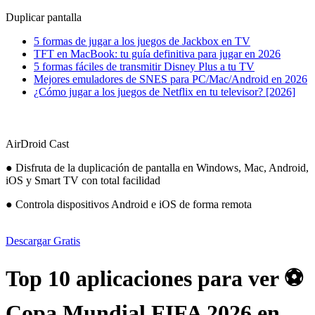
Duplicar pantalla
5 formas de jugar a los juegos de Jackbox en TV
TFT en MacBook: tu guía definitiva para jugar en 2026
5 formas fáciles de transmitir Disney Plus a tu TV
Mejores emuladores de SNES para PC/Mac/Android en 2026
¿Cómo jugar a los juegos de Netflix en tu televisor? [2026]
AirDroid Cast
● Disfruta de la duplicación de pantalla en Windows, Mac, Android,
iOS y Smart TV con total facilidad
● Controla dispositivos Android e iOS de forma remota
Descargar Gratis
Top 10 aplicaciones para ver ⚽
Copa Mundial FIFA 2026 en