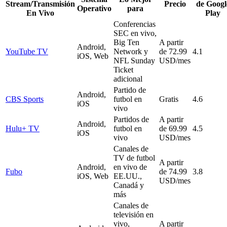
Stream/Transmisión
Precio
de Googl
Operativo
para
En Vivo
Play
Conferencias
SEC en vivo,
Big Ten
A partir
Android,
YouTube TV
Network y
de 72.99
4.1
iOS, Web
NFL Sunday
USD/mes
Ticket
adicional
Partido de
Android,
CBS Sports
futbol en
Gratis
4.6
iOS
vivo
Partidos de
A partir
Android,
Hulu+ TV
futbol en
de 69.99
4.5
iOS
vivo
USD/mes
Canales de
TV de futbol
A partir
Android,
en vivo de
Fubo
de 74.99
3.8
iOS, Web
EE.UU.,
USD/mes
Canadá y
más
Canales de
televisión en
vivo,
A partir