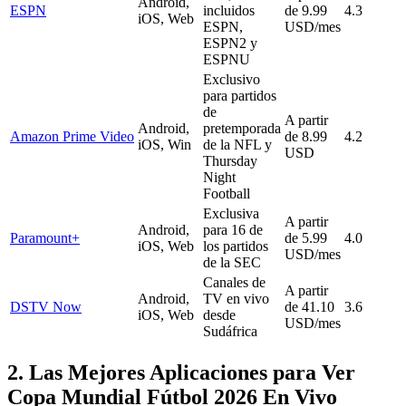
Android,
ESPN
incluidos
de 9.99
4.3
iOS, Web
ESPN,
USD/mes
ESPN2 y
ESPNU
Exclusivo
para partidos
de
A partir
Android,
pretemporada
Amazon Prime Video
de 8.99
4.2
iOS, Win
de la NFL y
USD
Thursday
Night
Football
Exclusiva
A partir
Android,
para 16 de
Paramount+
de 5.99
4.0
iOS, Web
los partidos
USD/mes
de la SEC
Canales de
A partir
Android,
TV en vivo
DSTV Now
de 41.10
3.6
iOS, Web
desde
USD/mes
Sudáfrica
2. Las Mejores Aplicaciones para Ver
Copa Mundial Fútbol 2026 En Vivo