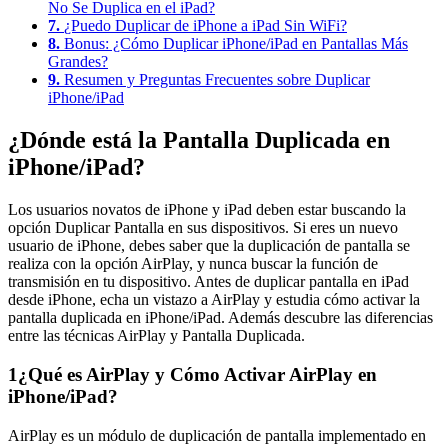
No Se Duplica en el iPad?
7.
¿Puedo Duplicar de iPhone a iPad Sin WiFi?
8.
Bonus: ¿Cómo Duplicar iPhone/iPad en Pantallas Más
Grandes?
9.
Resumen y Preguntas Frecuentes sobre Duplicar
iPhone/iPad
¿Dónde está la Pantalla Duplicada en
iPhone/iPad?
Los usuarios novatos de iPhone y iPad deben estar buscando la
opción Duplicar Pantalla en sus dispositivos. Si eres un nuevo
usuario de iPhone, debes saber que la duplicación de pantalla se
realiza con la opción AirPlay, y nunca buscar la función de
transmisión en tu dispositivo. Antes de duplicar pantalla en iPad
desde iPhone, echa un vistazo a AirPlay y estudia cómo activar la
pantalla duplicada en iPhone/iPad. Además descubre las diferencias
entre las técnicas AirPlay y Pantalla Duplicada.
1
¿Qué es AirPlay y Cómo Activar AirPlay en
iPhone/iPad?
AirPlay es un módulo de duplicación de pantalla implementado en