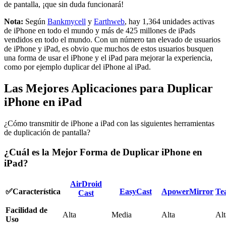
de pantalla, ¡que sin duda funcionará!
Nota:
Según
Bankmycell
y
Earthweb
, hay 1,364 unidades activas
de iPhone en todo el mundo y más de 425 millones de iPads
vendidos en todo el mundo. Con un número tan elevado de usuarios
de iPhone y iPad, es obvio que muchos de estos usuarios busquen
una forma de usar el iPhone y el iPad para mejorar la experiencia,
como por ejemplo duplicar del iPhone al iPad.
Las Mejores Aplicaciones para Duplicar
iPhone en iPad
¿Cómo transmitir de iPhone a iPad con las siguientes herramientas
de duplicación de pantalla?
¿Cuál es la Mejor Forma de Duplicar iPhone en
iPad?
AirDroid
✅Característica
EasyCast
ApowerMirror
Te
Cast
Facilidad de
Alta
Media
Alta
Alt
Uso