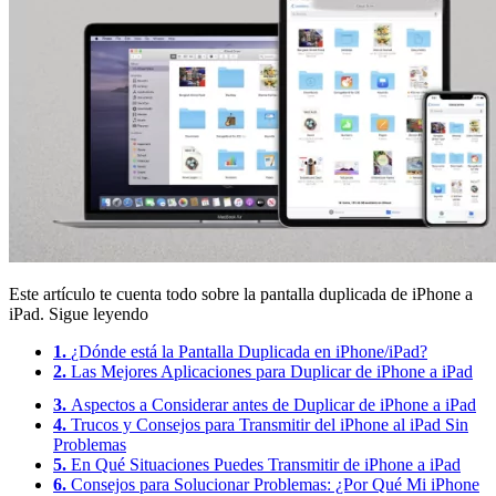
Este artículo te cuenta todo sobre la pantalla duplicada de iPhone a
iPad. Sigue leyendo
1.
¿Dónde está la Pantalla Duplicada en iPhone/iPad?
2.
Las Mejores Aplicaciones para Duplicar de iPhone a iPad
3.
Aspectos a Considerar antes de Duplicar de iPhone a iPad
4.
Trucos y Consejos para Transmitir del iPhone al iPad Sin
Problemas
5.
En Qué Situaciones Puedes Transmitir de iPhone a iPad
6.
Consejos para Solucionar Problemas: ¿Por Qué Mi iPhone