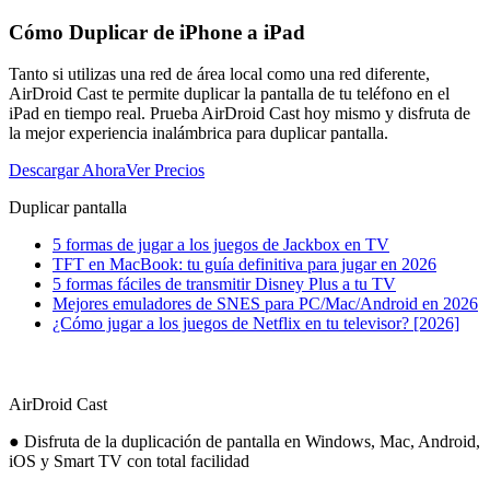
Cómo Duplicar de iPhone a iPad
Tanto si utilizas una red de área local como una red diferente,
AirDroid Cast te permite duplicar la pantalla de tu teléfono en el
iPad en tiempo real. Prueba AirDroid Cast hoy mismo y disfruta de
la mejor experiencia inalámbrica para duplicar pantalla.
Descargar Ahora
Ver Precios
Duplicar pantalla
5 formas de jugar a los juegos de Jackbox en TV
TFT en MacBook: tu guía definitiva para jugar en 2026
5 formas fáciles de transmitir Disney Plus a tu TV
Mejores emuladores de SNES para PC/Mac/Android en 2026
¿Cómo jugar a los juegos de Netflix en tu televisor? [2026]
AirDroid Cast
● Disfruta de la duplicación de pantalla en Windows, Mac, Android,
iOS y Smart TV con total facilidad