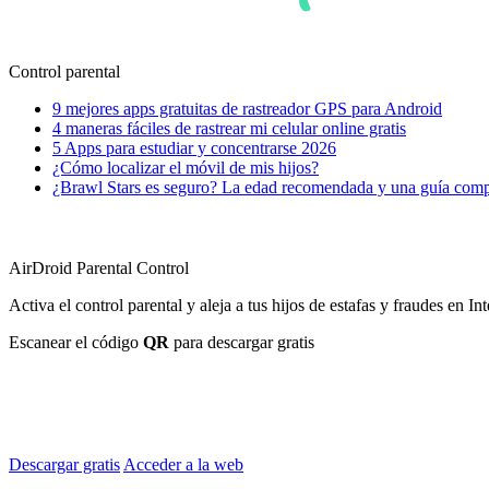
Control parental
9 mejores apps gratuitas de rastreador GPS para Android
4 maneras fáciles de rastrear mi celular online gratis
5 Apps para estudiar y concentrarse 2026
¿Cómo localizar el móvil de mis hijos?
¿Brawl Stars es seguro? La edad recomendada y una guía comp
AirDroid Parental Control
Activa el control parental y aleja a tus hijos de estafas y fraudes en Int
Escanear el código
QR
para descargar gratis
Descargar gratis
Acceder a la web