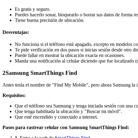
Es gratis y seguro.
Puedes hacerlo sonar, bloquearlo o borrar sus datos de forma r
Tiene buena precisión de ubicación.
Desventajas:
No funciona si el teléfono está apagado, excepto en modelos c
Te pide verificación en dos pasos si inicias sesión desde otro di
Puede fallar en mostrar la ubicación exacta en ocasiones.
Manda una notificación al celular diciendo que fue localizado 
2
Samsung SmartThings Find
Antes tenía el nombre de "Find My Mobile", pero ahora Samsung la int
Requisitos:
Que el teléfono sea Samsung y tenga iniciada sesión con una 
Que tenga habilitada la ubicación y "Buscar mi móvil".
Que esté encendido y conectado a internet.
Pasos para rastrear celular con Samsung SmartThings Find:
1.
Entra a la web de
SmartThings Find
.