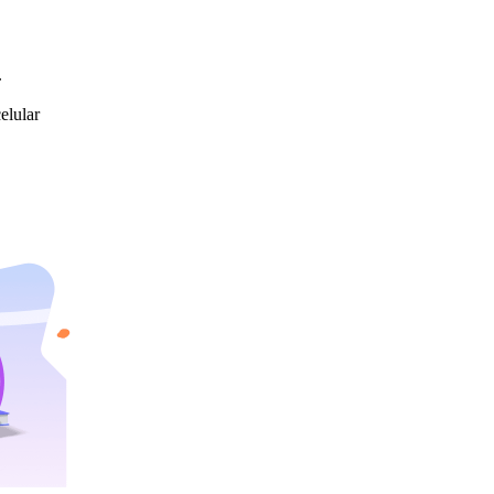
.
elular