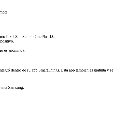
emota.
omo Pixel 8, Pixel 9 o OnePlus 1
3.
spositivo.
(no es anónimo).
egró dentro de su app SmartThings. Esta app también es gratuita y se a
cuenta Samsung.