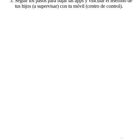
Seguir los pasos para bajar las apps y vincular el teléfono de
tus hijos (a supervisar) con tu móvil (centro de control).